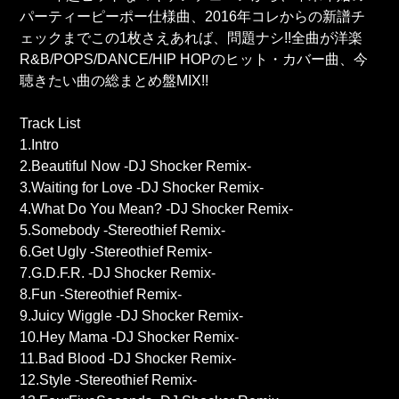
パーティーピーポー仕様曲、2016年コレからの新譜チ
ェックまでこの1枚さえあれば、問題ナシ!!全曲が洋楽
R&B/POPS/DANCE/HIP HOPのヒット・カバー曲、今
聴きたい曲の総まとめ盤MIX!!
Track List
1.Intro
2.Beautiful Now -DJ Shocker Remix-
3.Waiting for Love -DJ Shocker Remix-
4.What Do You Mean? -DJ Shocker Remix-
5.Somebody -Stereothief Remix-
6.Get Ugly -Stereothief Remix-
7.G.D.F.R. -DJ Shocker Remix-
8.Fun -Stereothief Remix-
9.Juicy Wiggle -DJ Shocker Remix-
10.Hey Mama -DJ Shocker Remix-
11.Bad Blood -DJ Shocker Remix-
12.Style -Stereothief Remix-