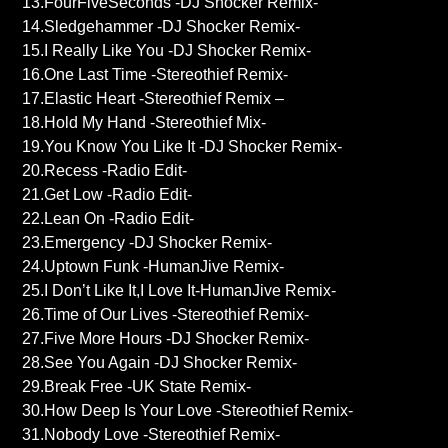
13.FourFiveSeconds -DJ Shocker Remix-
14.Sledgehammer -DJ Shocker Remix-
15.I Really Like You -DJ Shocker Remix-
16.One Last Time -Stereothief Remix-
17.Elastic Heart -Stereothief Remix –
18.Hold My Hand -Stereothief Mix-
19.You Know You Like It -DJ Shocker Remix-
20.Recess -Radio Edit-
21.Get Low -Radio Edit-
22.Lean On -Radio Edit-
23.Emergency -DJ Shocker Remix-
24.Uptown Funk -HumanJive Remix-
25.I Don’t Like It,I Love It-HumanJive Remix-
26.Time of Our Lives -Stereothief Remix-
27.Five More Hours -DJ Shocker Remix-
28.See You Again -DJ Shocker Remix-
29.Break Free -UK State Remix-
30.How Deep Is Your Love -Stereothief Remix-
31.Nobody Love -Stereothief Remix-