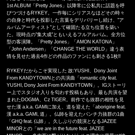
1st ALBUM「Pretty Jones」以降常に公私共に話題を呼
びつづけるRYKEY。一作毎にシリアスなほどその時々
の自身と時代を投影した言葉をデリバリーし続け、”ア
ルバムアーティスト”として確固たる立ち位置を築い
た。現時点の”集大成”ともいえるフルアルバム。全方位
型の客演陣。「Pretty Jones」「AMON KATONA」
「John Andersen」「CHANGE THE WORLD」違う表
情を見せた過去4作どの作品のファンにも刺さる1枚!!
RYKEYだからこそ実現した 故:YUSHI、Dony Joint
From KANDYTOWNとの共演曲「romantic city feat.
YUSHI, Dony Joint From KANDYTOWN」。IGストーリ
ー上でスタジオ入りを匂わす投稿もあり、最も共演を望
まれたDOGMA、Cz TIGER。前作でも抜群の相性を見
せた漢 a.k.a. GAMIに加え、道を迎えた「aborigine feat.
漢 a.k.a. GAMI, 道」。仏師を迎えたパンチ力抜群の1曲
「GHQ feat. 仏師」。久しぶりの競演となるJAZEE
MINORとの「we are in the future feat. JAZEE