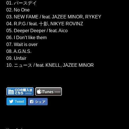
01. バースデイ
02. No One
03. NEW FAME / feat. JAZEE MINOR, RYKEY
04. R.P.G / feat. 十影, NIKYE ROVINZ
05. Deeper Deeper / feat. Aico
06. I Don’t like them
07. Wait is over
08. A.G.N.S.
09. Unfair
10. ニュース / feat. KNELL, JAZEE MINOR