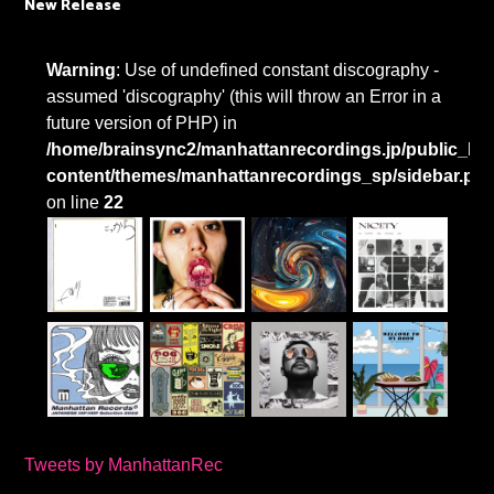
New Release
Warning
: Use of undefined constant discography -
assumed 'discography' (this will throw an Error in a
future version of PHP) in
/home/brainsync2/manhattanrecordings.jp/public_htm
content/themes/manhattanrecordings_sp/sidebar.ph
on line
22
Tweets by ManhattanRec