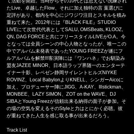
て活動を開始。当時からその10代とは思えない洗練され
たLive、卓越したFlow、それに加え独特の言 葉選びに
定評があり、都内を中心にジワジワ注目とスキルを積み
重ねて来た。2012年には『BLACK FILE』STUDIO
LIVEにて次世代代表としてSALU, OMSBeats, KLOOZ,
QN, DAG FORCEと共にフリースタイルLIVEがO.A。今
となっては全員シーンの中心人物となったが、唯一この
中でアルバム未発表であったYOUNG FREEZが遂にフ
ルアルバムを解禁!!!客演陣には「ワンハネ」でお馴染み
盟友JAZEE MINOR、日本語ラップ界随一のエンターテ
イナー十影、レペゼン静岡サイレントヒルズNIYKE
ROVINZ、Local BabylonよりKNELL、シンガーAicoに
加え、プロデューサー陣にJIGG、A-KAY、Illstickman、
MONBEE、LAZY SIMON、ZOT on the WAVE、DJ
SIBAとYoung Freezが信頼出来る納得の面子が参加。そ
の場の空気を変えるそのStyleと力はとにかく必聴。彼
が重ねてきた人生を感じ取る事が出来るだろう。
Track List