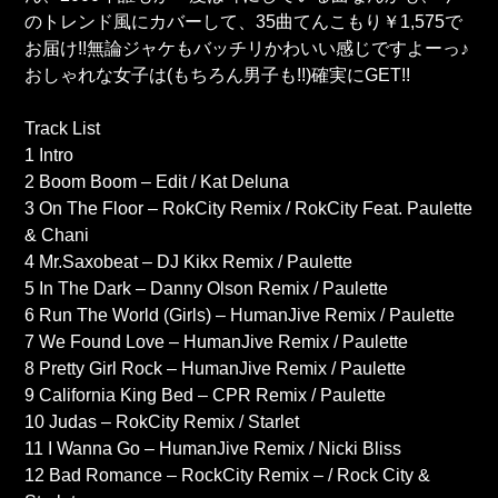
のトレンド風にカバーして、35曲てんこもり￥1,575で
お届け!!無論ジャケもバッチリかわいい感じですよーっ♪
おしゃれな女子は(もちろん男子も!!)確実にGET!!
Track List
1 Intro
2 Boom Boom – Edit / Kat Deluna
3 On The Floor – RokCity Remix / RokCity Feat. Paulette
& Chani
4 Mr.Saxobeat – DJ Kikx Remix / Paulette
5 In The Dark – Danny Olson Remix / Paulette
6 Run The World (Girls) – HumanJive Remix / Paulette
7 We Found Love – HumanJive Remix / Paulette
8 Pretty Girl Rock – HumanJive Remix / Paulette
9 California King Bed – CPR Remix / Paulette
10 Judas – RokCity Remix / Starlet
11 I Wanna Go – HumanJive Remix / Nicki Bliss
12 Bad Romance – RockCity Remix – / Rock City &