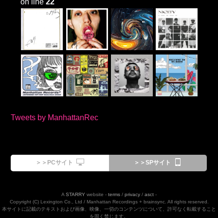
on line
22
Tweets by ManhattanRec
＞＞PCサイト
＞＞SPサイト
A
STARRY
website -
terms
/
privacy
/
asct
-
Copyright (C) Lexington Co., Ltd / Manhattan Recordings + brainsync. All rights reserved.
本サイトに記載のテキストおよび画像、映像、一切のコンテンツについて、許可なく転載すること
を固く禁じます。