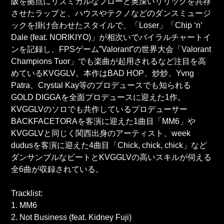
阪を拠点にリズミカルなフローと奥深いリリックを共存
させたラップと、ハウスやテクノなどのダンスミュージ
ックを掛け合わせたスタイルで、「Loser」「Chip ‘n’
Dale (feat. NORIKIYO)」が相次いでバイラルチャートイ
ンを記録し、FPSゲーム”Valorant”の世界大会「Valorant
Champions Tuor」でも楽曲が起用されるなど注目を高
めているKVGGLV。本作はBAD HOP、炒炒、Yvng
Patra、Crystal Kay等のプロデュースでも知られる
GOLD DIGGAを全面プロデュースに迎えた1作。
KVGGLVのソロでも共作しているプロデューサー
BACKFACETORAを客演に迎えた1曲目「MM6」や
KVGGLVと同じく関西出身のアーティスト、week
dudusを客演に迎えた4曲目「Chick, chick, chick」など
ダンサンブルなビートとKVGGLVの高いスキルが伺える
全6曲が収録されている。
Tracklist:
1. MM6
2. Not Business (feat. Kidney Fuji)