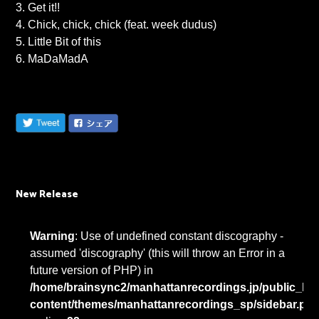
3. Get it!!
4. Chick, chick, chick (feat. week dudus)
5. Little Bit of this
6. MaDaMadA
New Release
Warning
: Use of undefined constant discography -
assumed 'discography' (this will throw an Error in a
future version of PHP) in
/home/brainsync2/manhattanrecordings.jp/public_htm
content/themes/manhattanrecordings_sp/sidebar.ph