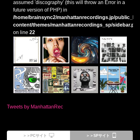
assumed 'discography' (this will throw an Error in a
future version of PHP) in
/home/brainsync2/manhattanrecordings.jp/public_htm
content/themes/manhattanrecordings_sp/sidebar.ph
on line
22
Tweets by ManhattanRec
＞＞PCサイト
＞＞SPサイト