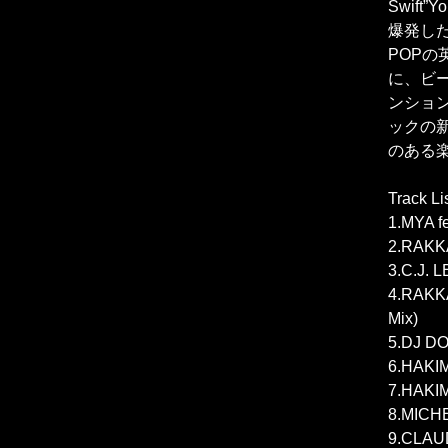
Swift
爆発したチ
POP
に、ビ
ンション
ックの
のある
Track Li
1.MYA f
2.RAKKA
3.C.J. L
4.RAKKA
Mix)
5.DJ DO
6.HAKIM 
7.HAKIM
8.MICHE
9.CLAUD