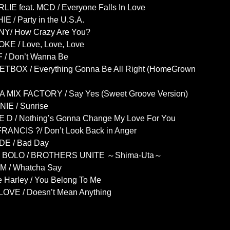
LIE feat. MCD / Everyone Falls In Love
E / Party in the U.S.A.
Y/ How Crazy Are You?
KE / Love, Love, Love
F / Don’t Wanna Be
TBOX / Everything Gonna Be All Right (HomeGrown
. A MIX FACTORY / Say Yes (Sweet Groove Version)
NIE / Sunrise
E D / Nothing’s Gonna Change My Love For You
RANCIS ?/ Don’t Look Back in Anger
DE / Bad Day
I BOLO / BROTHERS UNITE ～Shima-Uta～
M / Whatcha Say
e Harley / You Belong To Me
 LOVE / Doesn’t Mean Anything