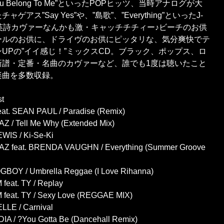
”You Belong To Me”といったPOPヒッツ、当時アナログが大
ャゲアス”Say Yes”や、”島歌”、”Everything”といったJ-
の英詩カヴァーなんかも激・キャッチチチィー♪ビーチのお供
ールのお供に、ドライヴのお供にピッタリな、気分爽快でテ
UPの”イイ感じ！”ミックスCD。ブラック、ポップス、ロ
新譜・定番・名曲のカヴァーなど、誰でも1度は聴いたこと
楽曲を多数収録。
st
eat. SEAN PAUL / Paradise (Remix)
Z / Tell Me Why (Extended Mix)
EWIS / Ki-Se-Ki
Z feat. BRENDA VAUGHN / Everything (Summer Groove
GBOY / Umbrella Reggae (I Love Rihanna)
feat. TY / Replay
 feat. TY / Sexy Love (REGGAE MIX)
LLE / Carnival
IA / ?You Gotta Be (Dancehall Remix)