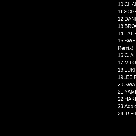
10.CHAR
11.SOPHI
12.DANN
13.BROO
14.LATI
15.SWEE
Remix)
16.C. A
17.M’LO
18.LUKI
19LEE F
20.SWA
21.YAM
22.HAKI
23.Adel
24.IRIE