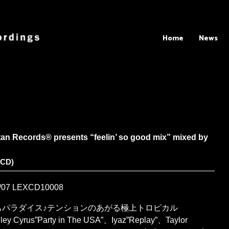
Home
News
an Records® presents “feelin’ so good mix” mixed by
XCD)
/07
LEXCD10008
もパラダイス♪テンションのあがる極上トロピカル
ley Cyrus”Party in The USA”、Iyaz”Replay”、Taylor