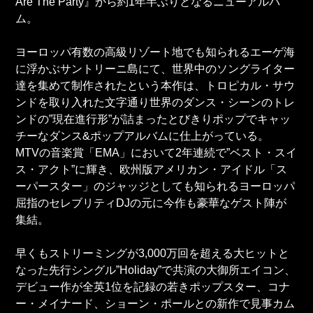
Are The Party』から約1年半ぶりとなるニューアルバ
ム。
ヨーロッパ有数の高級リゾート地でも知られるエーゲ海
に浮かぶサントリーニ島にて、世界中のソングライター
達を集めて制作されたという本作は、トロピカル・サウ
ンドを取り入れた文字通り世界のダンス・シーンのトレ
ンドの”現在進行形”が詰まったとびきりポップでキャッ
チーなダンス&ポップアルバムに仕上がっている。
MTVの音楽賞「EMA」において2年連続で”ベスト・スイ
ス・アクト”に輝き、欧州版アメリカン・アイドル「ス
ーパースター」のジャッジとしても知られるヨーロッパ
屈指のセレブリティDJの元に今作も豪華なゲスト陣が
集結。
早くもストリーミングが3,000万回を超える大ヒットと
なった先行シングル”Holiday”で共演の大御所エイコン、
デビュー作が全英1位を記録の若きポップスター、コナ
ー・メイナード、ショーン・ポールとの新作で見事カム