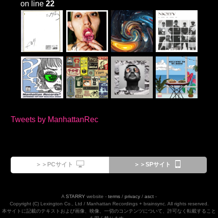
on line
22
Tweets by ManhattanRec
＞＞PCサイト
＞＞SPサイト
A
STARRY
website -
terms
/
privacy
/
asct
-
Copyright (C) Lexington Co., Ltd / Manhattan Recordings + brainsync. All rights reserved.
本サイトに記載のテキストおよび画像、映像、一切のコンテンツについて、許可なく転載すること