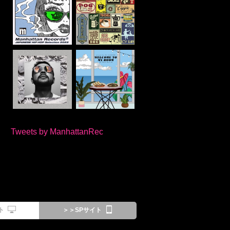
Tweets by ManhattanRec
ト
＞＞SPサイト