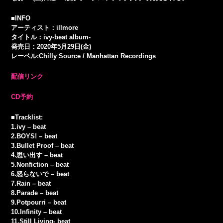
■INFO
アーティスト：illmore
タイトル：ivy-beat album-
発売日：2020年5月29日(金)
レーベル:Chilly Source / Manhattan Recordings
配信リンク
CD予約
■Tracklist:
1.ivy – beat
2.BOYS! – beat
3.Bullet Proof – beat
4.思い出す – beat
5.Nonfiction – beat
6.怒らないで – beat
7.Rain – beat
8.Parade – beat
9.Potpourri – beat
10.Infinity – beat
11.Still Living- beat