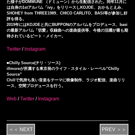
た様子がDOMMUNE （ドミューン）から生配信された。同年11月に
は自身の1stアルバム「ivy」をリリースしKOJOE、おかもとえみ、
SHOHEY from THREE1989、CHICO CARLITO、BASI等が参加し好
評を得る。
2019年にはKOJOEと共にBUPPONのアルバムをプロデュース、basi
の最新アルバム「切愛」収録曲への楽曲提供等、今後の活躍が最も期
待されているビート・メイカー。
Twitter
/
Instagram
■Chilly Source(チリ・ソース)
illmoreが所属する東京発のライフ・スタイル・レーベル”Chilly
Source”
Chillで気持ち良い音楽をテーマに映像制作、ラジオ配信、楽曲リリ
ース、空間プロデュースを行う。
Web
/
Twitter
/
Instagram
＜＜ NEXT
PREV ＞＞