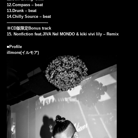
12.Compass – beat
13.Drunk – beat
14.Chilly Source – beat
——————————-
※CD版限定Bonus track
15. Nonfiction feat.JIVA Nel MONDO & kiki vivi lily – Remix
■Profile
illmore(イルモア)