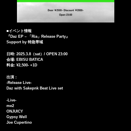
■イベント情報
『Daz EP – 「Ria」Release Party』
Support by 特急帯域
日時: 2025.3.8（sat）/ OPEN 23:00
会場: EBISU BATICA
料金: ¥2,500- +1D
出演：
-Release Live-
Daz with Sakepnk Beat Live set
-Live-
me2
ONJUICY
Gypsy Well
Joe Cupertino