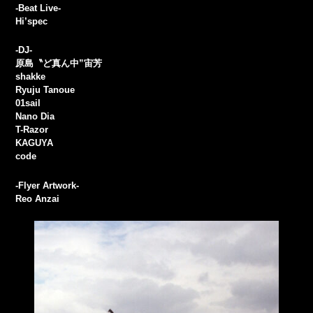
-Beat Live-
Hi’spec
-DJ-
原島〝ど真ん中”宙芳
shakke
Ryuju Tanoue
01sail
Nano Dia
T-Razor
KAGUYA
code
-Flyer Artwork-
Reo Anzai