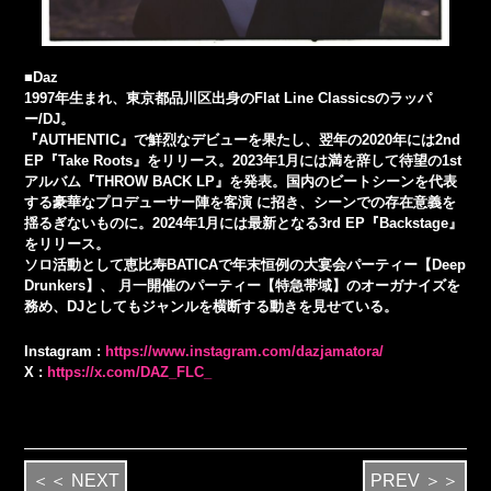
■Daz
1997年生まれ、東京都品川区出身のFlat Line Classicsのラッパ
ー/DJ。
『AUTHENTIC』で鮮烈なデビューを果たし、翌年の2020年には2nd
EP『Take Roots』をリリース。2023年1月には満を辞して待望の1st
アルバム『THROW BACK LP』を発表。国内のビートシーンを代表
する豪華なプロデューサー陣を客演 に招き、シーンでの存在意義を
揺るぎないものに。2024年1月には最新となる3rd EP『Backstage』
をリリース。
ソロ活動として恵比寿BATICAで年末恒例の大宴会パーティー【Deep
Drunkers】、 月一開催のパーティー【特急帯域】のオーガナイズを
務め、DJとしてもジャンルを横断する動きを見せている。
Instagram :
https://www.instagram.com/dazjamatora/
X :
https://x.com/DAZ_FLC_
＜＜ NEXT
PREV ＞＞