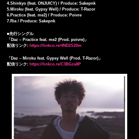
4.Shinkyo (feat. ONJUICY) / Produce: Sakepnk
5.Miroku (feat. Gypsy Well) / Produce: T-Razor
6.Practice (feat. me2) / Produce: Poivre
7.Ria / Produce: Sakepnk
■先行シングル
「Daz – Practice feat. me2 (Prod. poivre)」
配信リンク:
https://linkco.re/4ND2S20m
「Daz – Miroku feat. Gypsy Well (Prod. T-Razor)」
配信リンク:
https://linkco.re/C3BGza8P