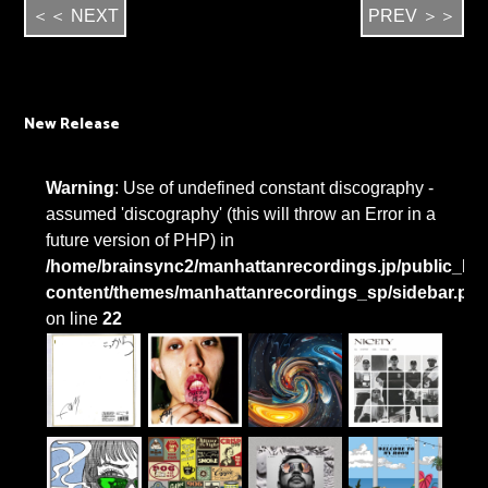
＜＜ NEXT
PREV ＞＞
New Release
Warning
: Use of undefined constant discography -
assumed 'discography' (this will throw an Error in a
future version of PHP) in
/home/brainsync2/manhattanrecordings.jp/public_htm
content/themes/manhattanrecordings_sp/sidebar.ph
on line
22