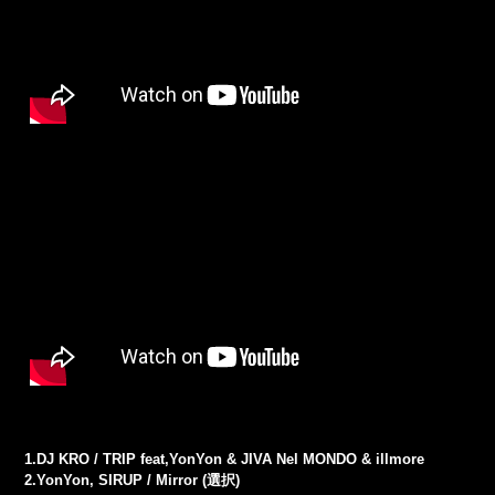
1.DJ KRO / TRIP feat,YonYon & JIVA Nel MONDO & illmore
2.YonYon, SIRUP / Mirror (選択)