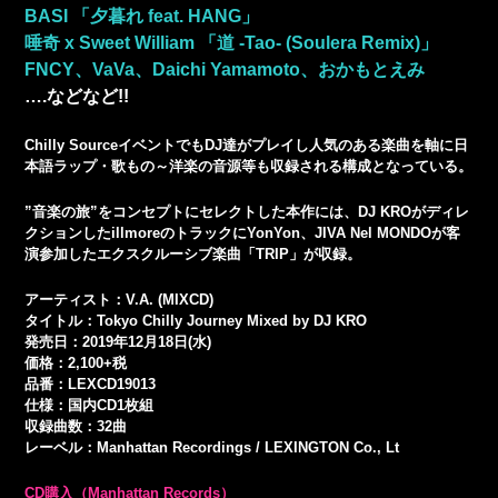
BASI 「夕暮れ feat. HANG」
唾奇 x Sweet William 「道 -Tao- (Soulera Remix)」
FNCY、VaVa、Daichi Yamamoto、おかもとえみ
….などなど!!
Chilly SourceイベントでもDJ達がプレイし人気のある楽曲を軸に日
本語ラップ・歌もの～洋楽の音源等も収録される構成となっている。
”音楽の旅”をコンセプトにセレクトした本作には、DJ KROがディレ
クションしたillmoreのトラックにYonYon、JIVA Nel MONDOが客
演参加したエクスクルーシブ楽曲「TRIP」が収録。
アーティスト：V.A. (MIXCD)
タイトル：Tokyo Chilly Journey Mixed by DJ KRO
発売日：2019年12月18日(水)
価格：2,100+税
品番：LEXCD19013
仕様：国内CD1枚組
収録曲数：32曲
レーベル：Manhattan Recordings / LEXINGTON Co., Lt
CD購入（Manhattan Records）