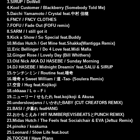
3.SIRUP / DoWell
4.Kool Customer / Blackberry (Somebody Told Me)
5.Daichi Yamamoto / Crystal feat.中村 佳穂
6.FNCY / FNCY CLOTHES
7.FOFU / Fade Out (FOFU remix)
8.SARM / I still got it
9.Kick a Show / So Special feat.Buddy
10.Midas Hutch / Get Mine feat.Shakka(Wantigga Remix)
11.Eric Bellinger / Do 4 Love feat.Midi Mafia
12.Ginger Rose / Lovely Day (Bill Whithers)
13.Old Nick AKA DJ HASEBE / Sunday Morning
14.DJ HASEBE / Midnight Dreamin’ feat.SALU & SIRUP
15.ケンチンミン / Routine feat.唾奇
16.唾奇 x Sweet William / 道 -Tao- (Soulera Remix)
17.空音 / Hug feat.Kojikoji
18.okkaaa / L o – F i
19.ニューリー / せもたれ feat.kojikoji & Akusa
20.underslowjams / いかれたBABY (CUT CREATOR$ REMIX)
21.BASI / 夕暮れ featHANG
22.おかもとえみ / HIT NUMBER(EVISBEATSとPUNCH REMIX)
23.Midas Hutch / The Feels feat Socialchair & EVA (Jeftuz Remix)
24.pinoko / koakuma
25.Leonard / Slow Life feat.bout
26.TOCCHI / Have Plans