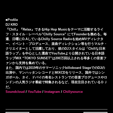
■Profile
DJ KRO
『Chill』『Relax』できるHip Hop Musicをテーマに活動するライ
フ・スタイル・レーベル”Chilly Source” にてFounderを務める。毎
週、日曜にO.AしているChilly Source Radioを始めMVディレクタ
ー、イベント・プロデュース、楽曲ディレクション等を行うマルチ・
クリエイターとして活躍しており、彼のDJスタイルは「Chillな日本
語ラップ」を中心とした選曲でYouTubeより公開されている日本語
ラップMIX “TOKYO SUNSET”は200万回以上される等多くの音楽フ
ァンから支持を集めている。
また、国内では2019年のサマーソニックbilloboard StageでのDJの
出演や、マンハッタンレコードとMIXCDをリリース、国外ではシン
ガポール、タイ、ドバイの有名レストランでの音楽プロデュースやロ
ンドンの人気ラジオ番組で特集されるなど、現在注目されているＤＪ
だ。
Soundcloud
/
YouTube
/
Instagram
/
Chillysource