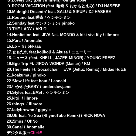
８.Lovely Day (Bill Whithers) /Ginger Rose
９.ROOM VACATION (feat. 唾奇 & おかもとえみ) / DJ HASEBE
10.Midnight Dreamin’ feat. SALU & SIRUP / DJ HASEBE
11.Routine feat.唾奇 / ケンチンミン
12.Sunday feat.ケンチンミン/ pinoko
13.THE LADY / AKLO
14.Nonfiction feat. JIVA NeL MONDO & kiki vivi lily / illmore
15.Parc / Anomalie
16.Lo – fi / okkaaa
17.せもたれ feat.kojikoji & Akusa / ニューリー
18.ニュース (feat. KNELL, JAZEE MINOR) / YOUNG FREEZ
19.Ego Trip Ft. JIROW WONDA (Master) / KM
20.The Feels Ft. Socialchair _ EVA (Jeftuz Remix) / Midas Hutch
21.koakuma / pinoko
22.Slow Life feat bout / Leonald
23.いかれたBABY / underslowjams
24.Styles feat.BASI / ケンチンミン
25.kitri. / illmore
26.things. / illmore
27.ladybrownn / ggoyle
28.UE feat. Yo-Sea (RhymeTube Remix) / RICK NOVA
2915mus / OhNo
30.Canal / Anomalie
デジタル版⇒
Click!!