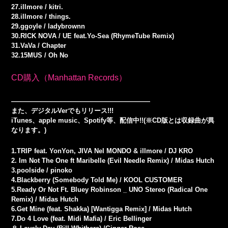
27.illmore / kitri.
28.illmore / things.
29.ggoyle / ladybrownn
30.RICK NOVA / UE feat.Yo-Sea (RhymeTube Remix)
31.VaVa / Chapter
32.15MUS / Oh No
CD購入（Manhattan Records）
—————————————————————
また、デジタルVerでもリリース!!!
iTunes、apple music、Spotify等、配信中!!(※CD版とは収録曲が異
なります。)
1.TRIP feat. YonYon, JIVA Nel MONDO & illmore / DJ KRO
2. Im Not The One ft Maribelle (Evil Needle Remix) / Midas Hutch
3.poolside / pinoko
4.Blackberry (Somebody Told Me) / KOOL CUSTOMER
5.Ready Or Not Ft. Bluey Robinson _ UNO Stereo (Radical One
Remix) / Midas Hutch
6.Get Mine (feat. Shakka) [Wantigga Remix] / Midas Hutch
7.Do 4 Love (feat. Midi Mafia) / Eric Bellinger