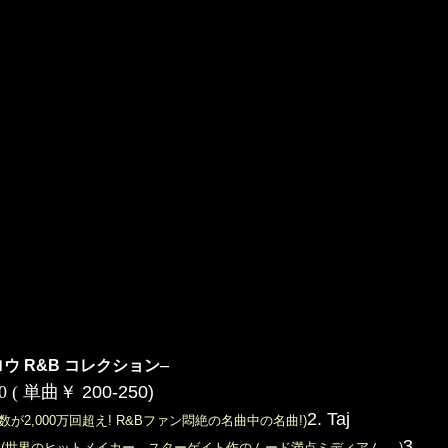
–
ウ R&B コレクション
900 ( 単曲￥
200-250)
2. Taj
生回数が2,000万回超え! R&Bファン悶絶の名曲中の名曲!)
r
3.
(世界のヒットメイカー、スターゲイト作のムード満点ミディアム。 )