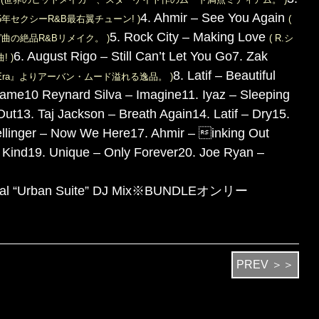
4. Ahmir – See You Again
015年セクシーR&B最右翼チューン! )
(
5. Rock City – Making Love
曲の絶品R&Bリメイク。 )
( R.シ
6. August Rigo – Still Can’t Let You Go
7. Zak
 )
8. Latif – Beautiful
nk Era』よりアーバン・ムード溢れる逸品。 )
Same
10 Reynard Silva – Imagine
11. Iyaz – Sleeping
Out
13. Taj Jackson – Breath Again
14. Latif – Dry
15.
ellinger – Now We Here
17. Ahmir – inking Out
 Kind
19. Unique – Only Forever
20. Joe Ryan –
al “Urban Suite” DJ Mix
※BUNDLEオンリー
PREV ＞＞