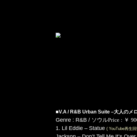
■V.A / R&B Urban Suite –
大人のメロ
Genre : R&B / ソウル
Price : ￥ 
1. Lil Eddie – Statue
( YouTube再
Jackson – Don’t Tell Me It’s Ove