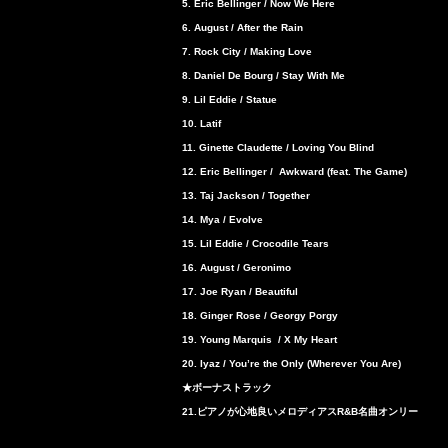
5. Eric Bellinger / Now We Here
6. August / After the Rain
7. Rock City / Making Love
8. Daniel De Bourg / Stay With Me
9. Lil Eddie / Statue
10. Latif
11. Ginette Claudette / Loving You Blind
12. Eric Bellinger / Awkward (feat. The Game)
13. Taj Jackson / Together
14. Mya / Evolve
15. Lil Eddie / Crocodile Tears
16. August / Geronimo
17. Joe Ryan / Beautiful
18. Ginger Rose / Georgy Porgy
19. Young Marquis / X My Heart
20. Iyaz / You’re the Only (Wherever You Are)
★ボーナストラック
21.ピアノが心地良いメロディアスR&B名曲オンリー