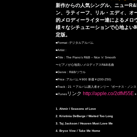
新作からの人気シングル、ニューR
ン、ラティーフ、リル・エディ、オーガ
的メロディーライター達によるメロ
様々なシチュエーションで心地よい
定版。
■Format :デジタルアルバム
■Artist :
■Title : The Piano’s R&B – Nice ’n’ Smooth
〜ピアノが心地良いメロディアスR&B名曲
■Genre : R&B/ソウル
■Price :アルバム￥900 単価￥(200-250)
■Track : 21 ＊アルバム購入者オンリー “ボーナス・ノン
リンク
http://apple.co/2dfM55E
■iTunes
＋
1. Ahmir / Seasons of Love
2. Kristinia DeBarge / Waited Too Long
3. Taj Jackson / Heaven Must Love Me
4. Bryce Vine / Take Me Home