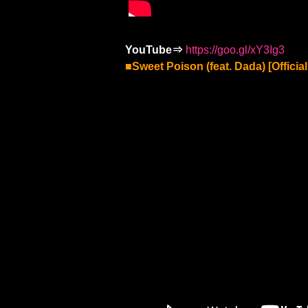
YouTube⇒
https://goo.gl/xY3Ig3
■Sweet Poison (feat. Dada) [Officia