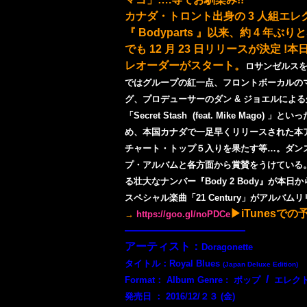
カナダ・トロント出身の 3 人組エレクト
『 Bodyparts 』以来、
約 4 年ぶり
でも 12 月 23 日リリースが決定 !
本日
レオーダーがスタート。
ロサンゼルス
ではグループの紅一点、フロントボーカルの
グ、プロデューサーのダン & ジョエルによ
「Secret Stash (feat. Mike 
め、
本国カナダで一足早くリリースされた本ア
チャート・トップ５入りを果たす等…。
ダン
プ・アルバムと各方面から賞賛をうけている
る壮大なナンバー『Body 2 Body』が本日か
スペシャル楽曲「21 Century」がアルバ
▶iTunesで
→
https://goo.gl/noPDCe
———————————
アーティスト：
Doragonette
タイトル：
Royal Blues
(Japan Deluxe Edition)
/
Format
： Album Genre : ポップ
エレク
発売日 ： 2016/12/２３ (金)