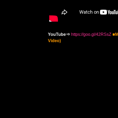
YouTube⇒
https://goo.gl/42RSsZ
■M
Video)