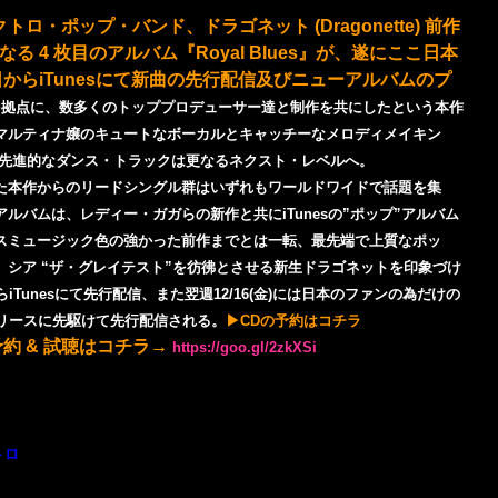
ロ・ポップ・バンド、ドラゴネット (Dragonette)
前作
となる
4 枚目のアルバム
『Royal Blues』が、
遂にここ日本
からiTunesにて新曲の先行配信及びニューアルバムのプ
を拠点に、数多くのトッププロデューサー達と制作を共にしたという本作
マルティナ嬢のキュートなボーカルとキャッチーなメロディメイキン
る先進的なダンス・トラックは更なるネクスト・レベルへ。
Mago) 」といった本作からのリードシングル群はいずれもワールドワイドで話題を集
ルバムは、レディー・ガガらの新作と共にiTunesの”ポップ”アルバム
スミュージック色の強かった前作までとは一転、最先端で上質なポッ
。
シア “ザ・グレイテスト”を彷彿とさせる新生ドラゴネットを印象づけ
らiTunesにて先行配信、また翌週12/16(金)には日本のファンの為だけの
ムリリースに先駆けて先行配信される。
▶
CDの予約はコチラ
の予約 & 試聴はコチラ→
https://goo.gl/2zkXSi
トロ