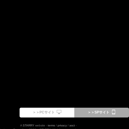
＞＞PCサイト
＞＞SPサイト
A
STARRY
website -
terms
/
privacy
/
asct
-