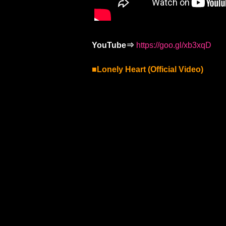
YouTube⇒
https://goo.gl/xb3xqD
■Lonely Heart (Official Video)