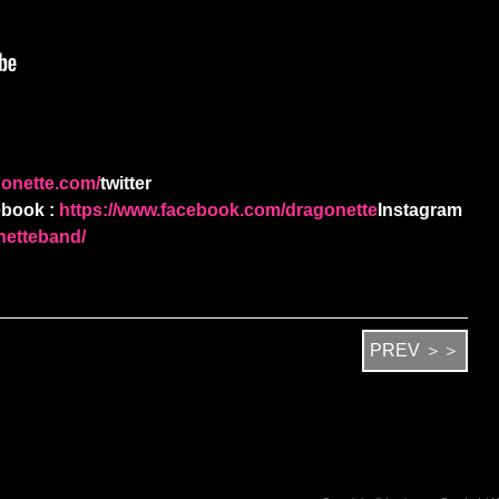
gonette.com/
twitter
book :
https://www.facebook.com/dragonette
Instagram
netteband/
PREV ＞＞