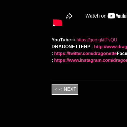
YouTube⇒
https://goo.gl/itTvQU
DRAGONETTE
HP :
http://www.dra
:
https://twitter.com/dragonette
Face
:
https://www.instagram.com/drago
＜＜ NEXT