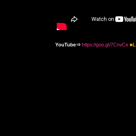
YouTube⇒
https://goo.gl/7CnvCe
■L