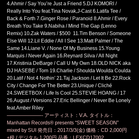
4.Ahmir / Say You’re Just a Friend 5.DJ KOMORI /
Really Into You feat.Tina Novak,J-Cast 6.Latifa Tee /
Back & Forth 7.Ginger Rose / Paranoid 8.Ahmir / Every
Breath You Take 9.Nabiha / Mind The Gap (Lenno
Remix) 10.Zak Waters / $500 11.Tim Benson / Someone
Else Will 12.Lil Eddie / All I See 13.Matt Palmer / The
Same 14.Liane V. / None Of My Business 15.Young
Marquis / Never Again 16.Reynard Silva / All Night
17.Kristinia DeBarge / Call U My Own 18.OLD NICK aka
DJ HASEBE / Torn 19.Charlie / Shoulda Woulda Coulda
20.Latif / Not 4 Nothin’ 21.Taj Jackson / Let It Be 22.Rock
City / Change For The Better 23.Unique / Cliché
24.SWEETBOX / Life Is Cool 25.STEVIE HOANG / 17
26.August / Versions 27.Eric Bellinger / Never Be Lonely
feat.Amber Riley
———————-
アーティスト：V.A.
タイトル：
Manhattan Records® presents “SWEET SEASON”
mixed by SUI
発売日：2017/3/3(金)
価格：CD 2,000円
+税 / デジタル 1,200円
品番：LEXCD17002