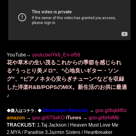
YouTube→
youtu.be/Yk6_En-of58
花や草木の生い茂るこれからの季節を感じられ
る”うっとり美メロ”、”心地良いギター・ソン
グ”、”ピアノネタ心安らぎチューン”などを収録
した洋楽R&B/POPSのMIX。新生活のお供に最適
♪
Manhattan Records
→
goo.gl/bqkM0z
◆購入はコチラ↓
◆
amazon
→
goo.gl/079aKO
iTunes
→
goo.gl/bI4dMb
TRACKLIST:
1.Taj Jackson / Heaven Must Love Me
2.MYA / Paradise 3.Jazmin Sisters / Heartbreaker