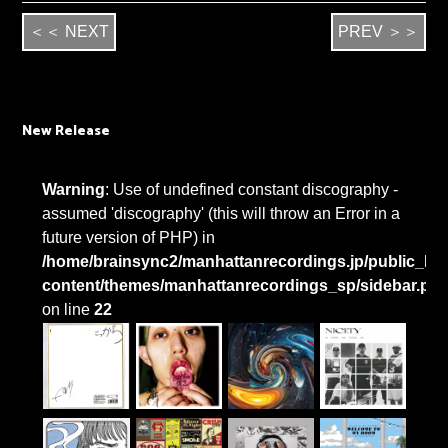
＜＜ NEXT
PREV ＞＞
New Release
Warning
: Use of undefined constant discography -
assumed 'discography' (this will throw an Error in a
future version of PHP) in
/home/brainsync2/manhattanrecordings.jp/public_htm
content/themes/manhattanrecordings_sp/sidebar.ph
on line
22