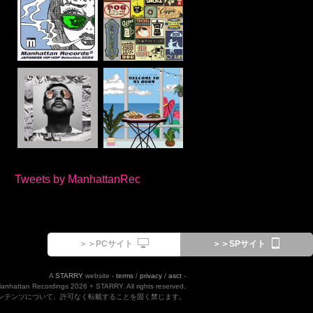
Tweets by ManhattanRec
＞＞PCサイト
＞＞SPサイト
A
STARRY
website -
terms
/
privacy
/
asct
-
Manhattan Recordings 2026 + STARRY. All rights reserved.
ンテンツについて、許可なく転載することを固く禁じます。