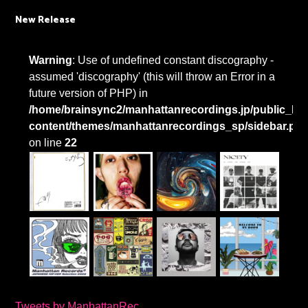
New Release
Warning
: Use of undefined constant discography -
assumed 'discography' (this will throw an Error in a
future version of PHP) in
/home/brainsync2/manhattanrecordings.jp/public_htm
content/themes/manhattanrecordings_sp/sidebar.ph
on line
22
Tweets by ManhattanRec