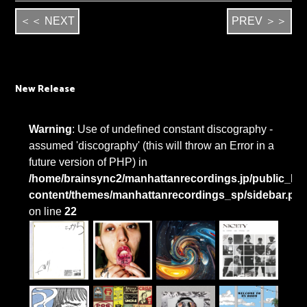
＜＜ NEXT
PREV ＞＞
New Release
Warning
: Use of undefined constant discography -
assumed 'discography' (this will throw an Error in a
future version of PHP) in
/home/brainsync2/manhattanrecordings.jp/public_htm
content/themes/manhattanrecordings_sp/sidebar.ph
on line
22