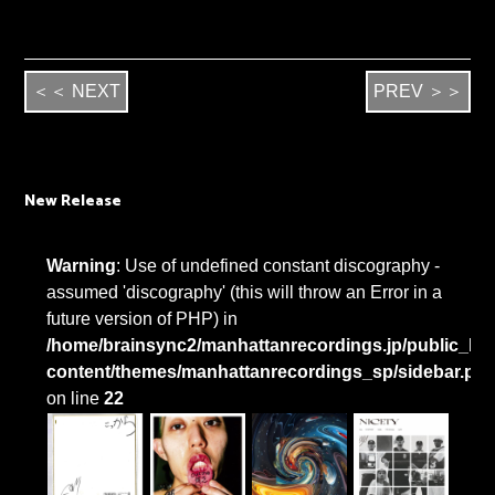
＜＜ NEXT
PREV ＞＞
New Release
Warning
: Use of undefined constant discography -
assumed 'discography' (this will throw an Error in a
future version of PHP) in
/home/brainsync2/manhattanrecordings.jp/public_htm
content/themes/manhattanrecordings_sp/sidebar.ph
on line
22