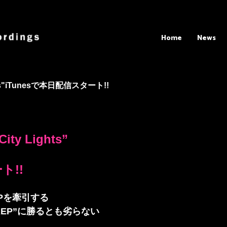
Home
News
ights"iTunesで本日配信スタート!!
ity Lights”
ト!!
OPを牽引する
 REP”に勝るとも劣らない