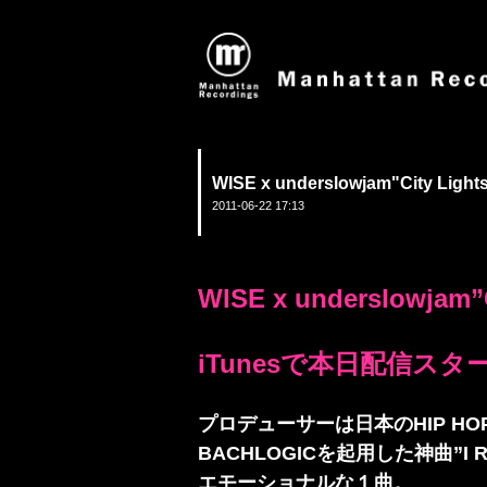
WISE x underslowjam"City L
2011-06-22 17:13
WISE x underslowjam”C
iTunesで本日配信スター
プロデューサーは日本のHIP H
BACHLOGICを起用した神曲”I
エモーショナルな１曲。