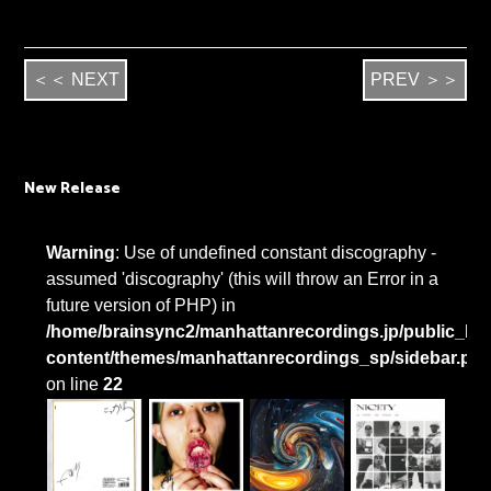
＜＜ NEXT
PREV ＞＞
New Release
Warning
: Use of undefined constant discography -
assumed 'discography' (this will throw an Error in a
future version of PHP) in
/home/brainsync2/manhattanrecordings.jp/public_htm
content/themes/manhattanrecordings_sp/sidebar.ph
on line
22