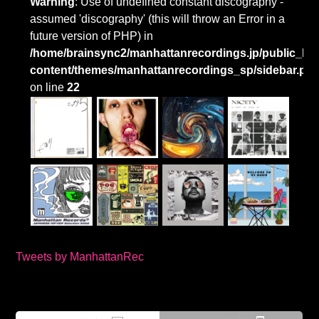
Warning
: Use of undefined constant discography -
assumed 'discography' (this will throw an Error in a
future version of PHP) in
/home/brainsync2/manhattanrecordings.jp/public_htm
content/themes/manhattanrecordings_sp/sidebar.ph
on line
22
Tweets by ManhattanRec