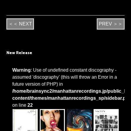
＜＜ NEXT
PREV ＞＞
New Release
Warning
: Use of undefined constant discography -
assumed 'discography' (this will throw an Error in a
future version of PHP) in
/home/brainsync2/manhattanrecordings.jp/public_htm
content/themes/manhattanrecordings_sp/sidebar.ph
on line
22