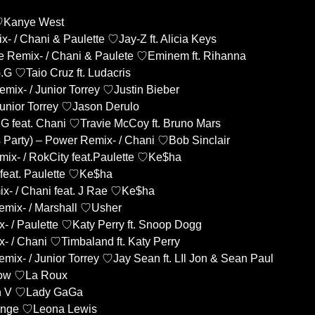
 ♡Kanye West
- / Chani & Paulette ♡Jay-Z ft. Alicia Keys
 Remix- / Chani & Paulete ♡Eminem ft. Rihanna
.G ♡Taio Cruz ft. Ludacris
ix- / Junior Torrey ♡Justin Bieber
Junior Torrey ♡Jason Derulo
.G feat. Chani ♡Travie McCoy ft. Bruno Mars
Party) – Power Remix- / Chani ♡Bob Sinclair
mix- / RokCity feat.Paulette ♡Ke$ha
 feat. Paulette ♡Ke$ha
ix- / Chani feat. J Rae ♡Ke$ha
emix- / Marshall ♡Usher
- / Paulette ♡Katy Perry ft. Snoop Dogg
- / Chani ♡Timbaland ft. Katy Perry
x- / Junior Torrey ♡Jay Sean ft. LIl Jon & Sean Paul
Glow ♡La Roux
en V ♡Lady GaGa
ringe ♡Leona Lewis