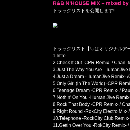
R&B N’HOUSE MIX – mixed by
トラックリストを公開します!!
トラックリスト【♡はオリジナルア
1.Intro
2.Check It Out -CPR Remix- / Chani fea
3.Just The Way You Are -HumanJive
4.Just a Dream -HumanJive Remix- 
5.Only Girl (In The World) -CPR Rem
6.Teenage Dream -CPR Remix- / Paul
7.Nothin’ On You -Human Jive Remix-
8.Rock That Body -CPR Remix- / Cha
9.Right Round -RokCity Electro Mix-
10.Telephone -RockCity Club Remix- 
11.Gettin Over You -RokCity Remix- 