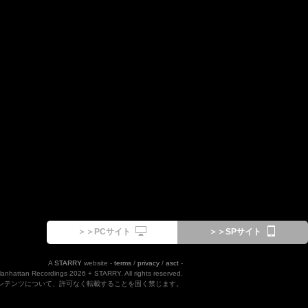
＞＞PCサイト
＞＞SPサイト
A
STARRY
website -
terms
/
privacy
/
asct
-
Manhattan Recordings 2026 + STARRY. All rights reserved.
ンテンツについて、許可なく転載することを固く禁じます。