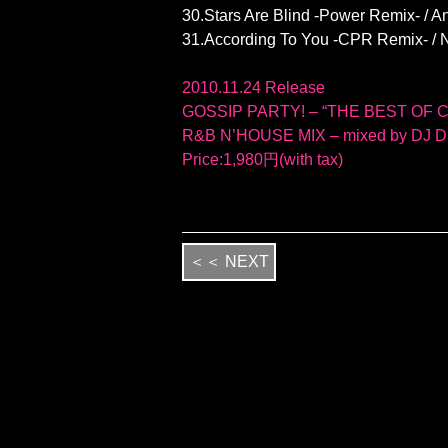
30.Stars Are Blind -Power Remix- / A
31.According To You -CPR Remix- / N
2010.11.24 Release
GOSSIP PARTY! – “THE BEST OF 
R&B N’HOUSE MIX – mixed by DJ 
Price:1,980円(with tax)
＜＜ NEXT