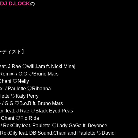
 DJ D.LOCK
の
ーティスト】
t. J Rae ♡will.i.am ft. Nicki Minaj
 Remix- / G.G ♡Bruno Mars
/Chani ♡Nelly
ix- / Paulette ♡Rihanna
ette ♡Katy Perry
 / G.G ♡B.o.B ft. Bruno Mars
ni feat. J Rae ♡Black Eyed Peas
 / Chani ♡Flo Rida
/ RokCity feat. Paulette ♡Lady GaGa ft. Beyonce
/ RokCity feat. DB Sound,Chani and Paulette ♡David