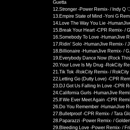
Guetta
12.Stronger -Power Remix- / Indy Q
13.Empire State of Mind -Yoni G Remix
14.Love The Way You Lie -HumanJive
15.Break Your Heart -CPR Remix- / G
16.Somebody To Love -HumanJive Rem
17.Ridin’ Solo -HumanJive Remix- / 
18.Billionaire -HumanJive Remix- / G
19.Everybody Dance Now (Rock This 
20.Your Love Is My Drug -RokCity Re
21.Tik Tok -RokCity Remix- / RokCity
22.Letting Go (Dutty Love) -CPR Rem
23.DJ Got Us Falling In Love -CPR R
24.California Gurls -HumanJive Remix
25.If We Ever Meet Again -CPR Remix
26.Do You Remember -HumanJive Remi
27.Bulletproof -CPR Remix- / Tara 
28.Paparazzi -Power Remix- / Gold
29.Bleeding Love -Power Remix- / F