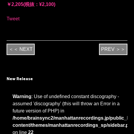
￥2,205(税抜：¥2,100)
Tweet
＜＜ NEXT
PREV ＞＞
New Release
Warning
: Use of undefined constant discography -
assumed 'discography' (this will throw an Error in a
future version of PHP) in
/home/brainsync2/manhattanrecordings.jp/public_htm
content/themes/manhattanrecordings_sp/sidebar.ph
on line
22