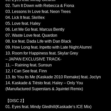
02. Turn It Down with Rebecca & Fiona
03. Lessons In Love feat. Neon Trees
04. Lick It feat. Skrillex
05. Love feat. Haley
06. Let Me Go feat. Marcus Bently
07. Waste Love feat. Quardon
08. Ice feat. Dada Life with Dan Black
09. How Long feat. Inpetto with Late Night Alumni
10. Room for Happiness feat. Skylar Grey
– JAPAN EXCLUSIVE TRACK-
11. – Raining feat. Sunsun
12. I Can See feat. Finn
13. Its You Its Me (Kaskade 2010 Remake) feat. Joclyn
14. Kaskade & Tiësto feat. Haley – Only You
(Manufactured Superstars & Jquintel Remix)
【DISC 2】
01. Eyes feat. Mindy Gledhill(Kaskade’s ICE Mix)