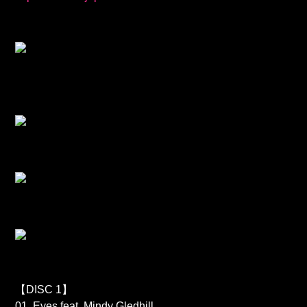
【DISC 1】
01. Eyes feat. Mindy Gledhill