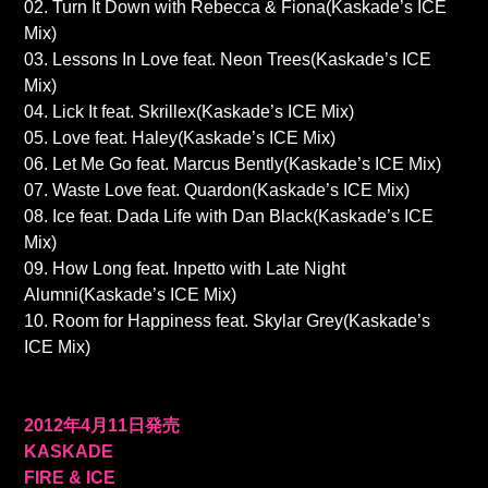
02. Turn It Down with Rebecca & Fiona(Kaskade’s ICE
Mix)
03. Lessons In Love feat. Neon Trees(Kaskade’s ICE
Mix)
04. Lick It feat. Skrillex(Kaskade’s ICE Mix)
05. Love feat. Haley(Kaskade’s ICE Mix)
06. Let Me Go feat. Marcus Bently(Kaskade’s ICE Mix)
07. Waste Love feat. Quardon(Kaskade’s ICE Mix)
08. Ice feat. Dada Life with Dan Black(Kaskade’s ICE
Mix)
09. How Long feat. Inpetto with Late Night
Alumni(Kaskade’s ICE Mix)
10. Room for Happiness feat. Skylar Grey(Kaskade’s
ICE Mix)
2012年4月11日発売
KASKADE
FIRE & ICE