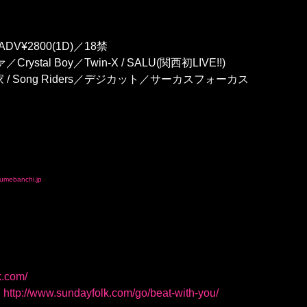
ADV¥2800(1D)／18禁
rystal Boy／Twin-X / SALU(関西初LIVE!!)
 Song Riders／デジカット／サーカスフォーカス
umebanchi.jp
k.com/
・
http://www.sundayfolk.com/go/beat-with-you/