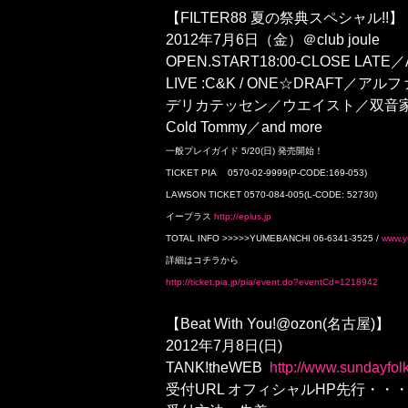
【FILTER88 夏の祭典スペシャル!!】
2012年7月6日（金）＠club joule
OPEN.START18:00-CLOSE LATE／
LIVE :C&K / ONE☆DRAFT／アルファ／C
デリカテッセン／ウエイスト／双音家 /
Cold Tommy／and more
一般プレイガイド 5/20(日) 発売開始！
TICKET PIA 0570-02-9999(P-CODE:169-053)
LAWSON TICKET 0570-084-005(L-CODE: 52730)
イープラス
http://eplus.jp
TOTAL INFO >>>>>YUMEBANCHI 06-6341-3525 /
www.y
詳細はコチラから
http://ticket.pia.jp/pia/event.do?eventCd=1218942
【Beat With You!@ozon(名古屋)】
2012年7月8日(日)
TANK!theWEB
http://www.sundayfol
受付URL オフィシャルHP先行・・