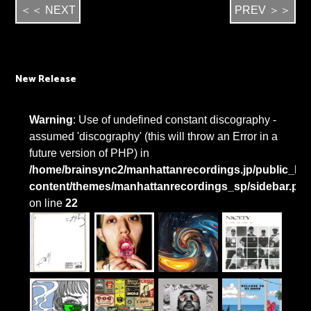
＜＜ NEXT
PREV ＞＞
New Release
Warning
: Use of undefined constant discography -
assumed 'discography' (this will throw an Error in a
future version of PHP) in
/home/brainsync2/manhattanrecordings.jp/public_htm
content/themes/manhattanrecordings_sp/sidebar.ph
on line
22