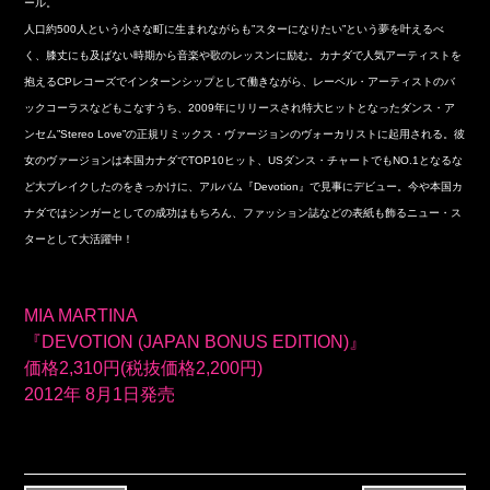
ール。
人口約500人という小さな町に生まれながらも”スターになりたい”という夢を叶えるべ
く、膝丈にも及ばない時期から音楽や歌のレッスンに励む。カナダで人気アーティストを
抱えるCPレコーズでインターンシップとして働きながら、レーベル・アーティストのバ
ックコーラスなどもこなすうち、2009年にリリースされ特大ヒットとなったダンス・ア
ンセム”Stereo Love”の正規リミックス・ヴァージョンのヴォーカリストに起用される。彼
女のヴァージョンは本国カナダでTOP10ヒット、USダンス・チャートでもNO.1となるな
ど大ブレイクしたのをきっかけに、アルバム『Devotion』で見事にデビュー。今や本国カ
ナダではシンガーとしての成功はもちろん、ファッション誌などの表紙も飾るニュー・ス
ターとして大活躍中！
MIA MARTINA
『DEVOTION (JAPAN BONUS EDITION)』
価格2,310円(税抜価格2,200円)
2012年 8月1日発売