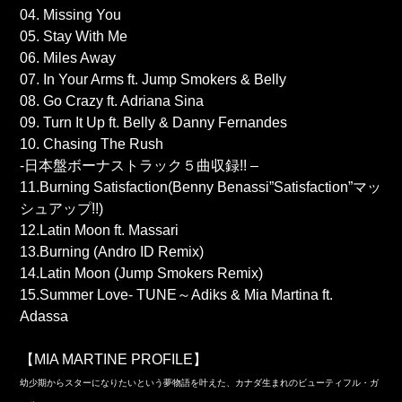
04. Missing You
05. Stay With Me
06. Miles Away
07. In Your Arms ft. Jump Smokers & Belly
08. Go Crazy ft. Adriana Sina
09. Turn It Up ft. Belly & Danny Fernandes
10. Chasing The Rush
-日本盤ボーナストラック５曲収録!! –
11.Burning Satisfaction(Benny Benassi”Satisfaction”マッ
シュアップ!!)
12.Latin Moon ft. Massari
13.Burning (Andro ID Remix)
14.Latin Moon (Jump Smokers Remix)
15.Summer Love- TUNE～Adiks & Mia Martina ft.
Adassa
【MIA MARTINE PROFILE】
幼少期からスターになりたいという夢物語を叶えた、カナダ生まれのビューティフル・ガ