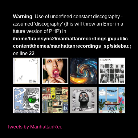
Warning
: Use of undefined constant discography -
assumed 'discography' (this will throw an Error in a
future version of PHP) in
/home/brainsync2/manhattanrecordings.jp/public_htm
content/themes/manhattanrecordings_sp/sidebar.ph
on line
22
Tweets by ManhattanRec