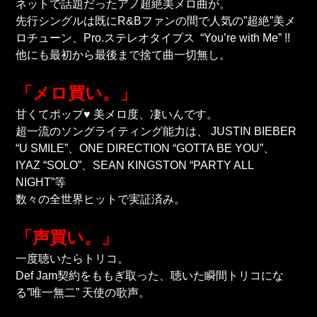
ネットで話題だったアノ超絶美メロ曲が。
先行シングルは既にR&Bファンの間で人気の”超絶”美メ
ロチューン、Pro.ステレオタイプス “You’re with Me” !!
他にも最初から最後まで捨て曲一切無し。
「メロ買い。」
甘くてポップ♥ 美メロ度、凄いんです。
超一流のソングライティング能力は、 JUSTIN BIEBER
“U SMILE”、ONE DIRECTION “GOTTA BE YOU”、
IYAZ “SOLO”、SEAN KINGSTON “PARTY ALL
NIGHT”等
数々の全世界ヒットで実証済み。
「声買い。」
一度聴いたらトリコ。
Def Jam契約をももぎ取った、聴いた瞬間トリコにな
る”唯一無二” 天使の歌声。