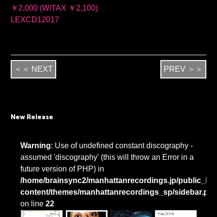
￥2,000 (W/TAX ￥2,100)
LEXCD12017
＜＜ NEXT
PREV ＞＞
New Release
Warning
: Use of undefined constant discography -
assumed 'discography' (this will throw an Error in a
future version of PHP) in
/home/brainsync2/manhattanrecordings.jp/public_htm
content/themes/manhattanrecordings_sp/sidebar.ph
on line
22