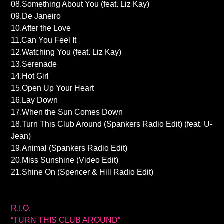
08.Something About You (feat. Liz Kay)
09.De Janeiro
10.After the Love
11.Can You Feel It
12.Watching You (feat. Liz Kay)
13.Serenade
14.Hot Girl
15.Open Up Your Heart
16.Lay Down
17.When the Sun Comes Down
18.Turn This Club Around (Spankers Radio Edit) (feat. U-
Jean)
19.Animal (Spankers Radio Edit)
20.Miss Sunshine (Video Edit)
21.Shine On (Spencer & Hill Radio Edit)
R.I.O.
“TURN THIS CLUB AROUND”