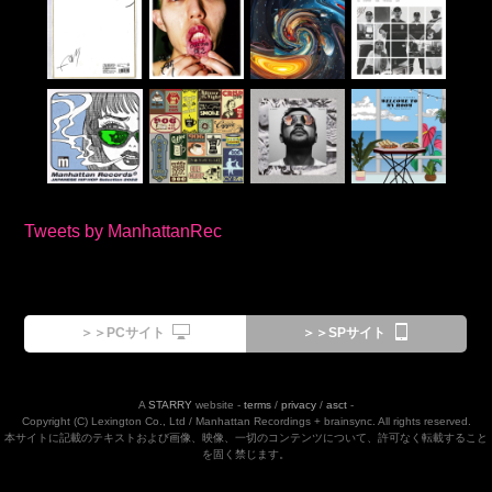
Tweets by ManhattanRec
＞＞PCサイト
＞＞SPサイト
A
STARRY
website -
terms
/
privacy
/
asct
-
Copyright (C) Lexington Co., Ltd / Manhattan Recordings + brainsync. All rights reserved.
本サイトに記載のテキストおよび画像、映像、一切のコンテンツについて、許可なく転載すること
を固く禁じます。