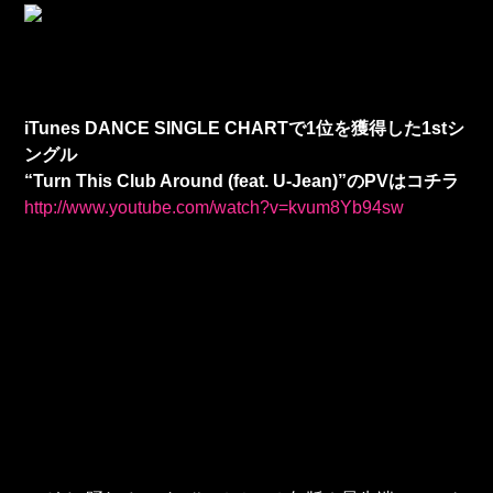
iTunes DANCE SINGLE CHARTで1位を獲得した1stシ
ングル
“Turn This Club Around (feat. U-Jean)”のPVはコチラ
http://www.youtube.com/watch?v=kvum8Yb94sw