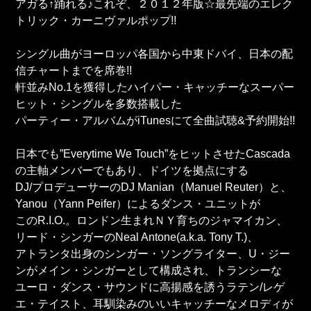
アガる↑踊れる♪これぞ、２０１２年版☆最先端のエレク
トリック・カーニヴァルポップ!!
シングル曲がヨーロッパ各国から中東ドバイ、日本の配
信チャートまでを席巻!!
軒並みNo.1を獲得したハイパー・キャッチーなスーパー
ヒット・シングルを多数搭載した
パーティー・アルバムがiTunesにて全曲試聴&予約開始!!
日本でも”Everytime We Touch”をヒットさせたCascada
の主軸メンバーでもあり、ドイツを拠点にする
DJ/プロデューサーのDJ Manian（Manuel Reuter）と、
Yanou（Yann Peifer）によるダンス・ユニットが
このR.I.O.。ロンドン生まれＮＹ育ちのジャマイカン、
リード・シンガーのNeal Antone(a.k.a. Tony T.)、
アトランタ出身のシンガー・ソングライター、U・ジー
ンがメイン・シンガーとして構成され、トランシーな
ユーロ・ダンス・サウンドに高揚感を誘うラテン/レゲ
エ・テイスト、耳馴染みのいいキャッチーなメロディが