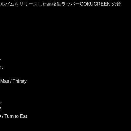
16 歳でアルバムをリリースした高校生ラッパーGOKUGREEN の音
オ
nt
as / Thirsty
ル
f
 Turn to Eat