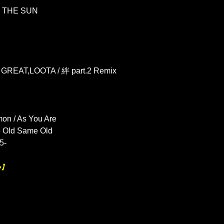
N THE SUN
REAT,LOOTA / 絆 part.2 Remix
mon / As You Are
e Old Same Old
5-
e】