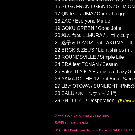
16.SEGA FRONT GIANTS / GEM O
17.QN feat. JUMA / Cheez Doggs
18.ZAO / Everyone Murder
19.GOKU GREEN / Good Joint
20.和み feat.ILLMURA / ナゴミユキ
21.迷子＆TOMOZ feat TAKUMA THE G
22.BRGK & ZEUS / Light shines in…
23.ROUNDSVILLE / Simple Life
24.ERA feat.TONAN / Sesami
25.Fake ID A.K.A Frame feat Lazy SI
26.YAMATO THE 12 feat.Aica / Sam
27.LBとOTOWA / SUNLIGHT -PM5:3
28.SALU / ホームウェイ24号
29.SNEEEZE / Desperation
【Exlusiv
アーティスト：V.A.(mixed by DJ ISSO)
発売日：2012/10/17(水)
タイトル：Manhattan Records Presents WHO’S NEXT