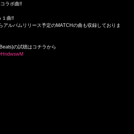
コラボ曲!!
１曲!!
ings からアルバムリリース予定のMATCHの曲も収録しておりま
towa Beats)の試聴はコチラから
jxyHndwswM