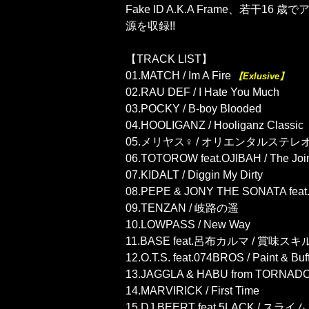
Fake ID A.K.A Frame、若干
源を収録!!
【TRACK LIST】
01.MATCH / Im A Fire
【Exlusive】
02.RAU DEF / I Hate You Much
03.POCKY / B-boy Blooded
04.HOOLIGANZ / Hooliganz Classic
05.メリヤス♀ / オリエンタルステレ
06.TOTOROW feat.OJIBAH / The Joi
07.KIDALT / Diggin My Dirty
08.PEPE & JONY THE SONATA feat.M
09.TENZAN / 岐路の遥
10.LOWPASS / New Way
11.BASE feat.呂布カルマ / 賞味スキ
12.O.T.S. feat.074BROS / Paint & Buf
13.JAGGLA & HABU from TORNADO /
14.MARVIRICK / First Time
15.DJ BEERT feat.5LACK / スライム