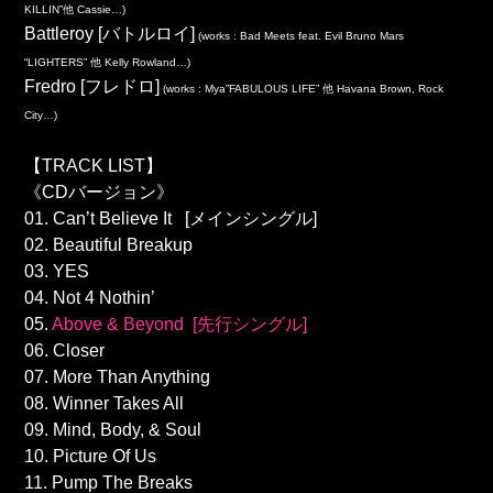
KILLIN”他 Cassie…)
Battleroy [バトルロイ]
(works : Bad Meets feat. Evil Bruno Mars
“LIGHTERS” 他 Kelly Rowland…)
Fredro [フレドロ]
(works : Mya”FABULOUS LIFE” 他 Havana Brown, Rock
City…)
【TRACK LIST】
《CDバージョン》
01. Can’t Believe It [メインシングル]
02. Beautiful Breakup
03. YES
04. Not 4 Nothin’
05.
Above & Beyond [先行シングル]
06. Closer
07. More Than Anything
08. Winner Takes All
09. Mind, Body, & Soul
10. Picture Of Us
11. Pump The Breaks