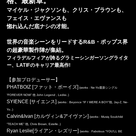
格、最新章。
マイケル・ジャクソンも、クリス・ブラウンも、
フェイス・エヴァンスも
惚れ込んだ底ナシの才能。
世界の音楽シーンをリードするR&B・ポップス界
の超豪華製作陣が集結。
フィラデルフィアが誇るグラミーシンガーソングライタ
ー、LATIFのキャリア最高作!
【参加プロデューサー】
PHATBOIZ [ファット・ボーイズ]
(works : Ne-Yo最新シングル
“FOREVER NOW” 他 John Legend , Ledisi..)
SYIENCE [サイエンス]
(works : Beyonce “IF I WERE A BOY”他, Jay-Z, Ne-
Yo..)
Calvin&Ivan [カルヴィン&アイヴァン]
(works : Musiq Soulchild
“TEACH ME” 他, Chris Brown, Estelle..)
Ryan Leslie[ライアン・レズリー]
(works : Fabolous “YOU’LL BE