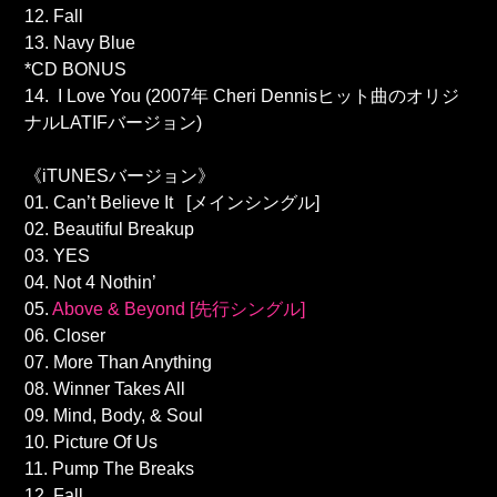
12. Fall
13. Navy Blue
*CD BONUS
14. I Love You (2007年 Cheri Dennisヒット曲のオリジ
ナルLATIFバージョン)
《iTUNESバージョン》
01. Can’t Believe It [メインシングル]
02. Beautiful Breakup
03. YES
04. Not 4 Nothin’
05.
Above & Beyond [先行シングル]
06. Closer
07. More Than Anything
08. Winner Takes All
09. Mind, Body, & Soul
10. Picture Of Us
11. Pump The Breaks
12. Fall