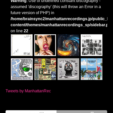
Warning
: Use of undefined constant discography -
assumed 'discography' (this will throw an Error in a
future version of PHP) in
/home/brainsync2/manhattanrecordings.jp/public_htm
content/themes/manhattanrecordings_sp/sidebar.ph
on line
22
Tweets by ManhattanRec