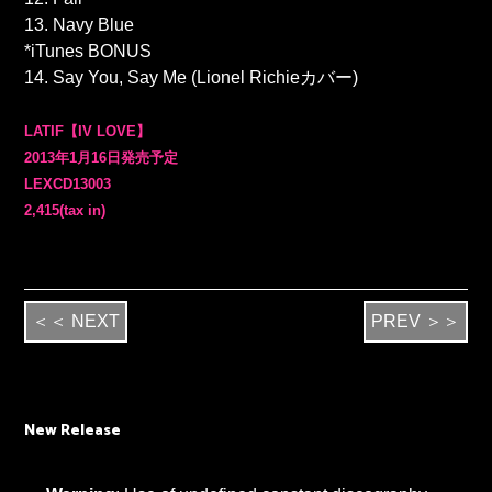
13. Navy Blue
*iTunes BONUS
14. Say You, Say Me (Lionel Richieカバー)
LATIF
【IV LOVE
】
2013年1月16日発売予定
LEXCD13003
2,415
(tax in)
＜＜ NEXT
PREV ＞＞
New Release