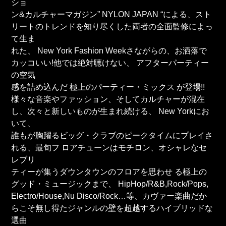
ショ
ン&カルチャーマガジン” NYLON JAPAN “による、スト
リートのトレンドを知り尽くした両者の全面監修によっ
て生ま
れた、 New York Fashion Weekさながらの、お洒落で
カッコいい!他では絶対聴けない、 アフターパーティー
の空気
感を詰め込んだ 極上のパーティー・ミックス が登場!!
様々な音楽やファッション、そしてカルチャーが混在
し、次々と新しいものが生まれ続ける、 New Yorkにお
いて、
誰もが胸躍るビッグ・クラブのピークタイムにプレイさ
れる、最旬フ ロアチューンはモチロン、オシャレなセ
レブリ
ティーが集うダウンタウンのフロアを思わせ る極上の
グッド・ミュージックまで、 HipHop/R&B,Rock/Pops,
Electro/House,Nu Disco/Rock…等、カヴァー楽曲だか
らこそ無し得たジャンルの壁を超越するハイブリッドな
選曲