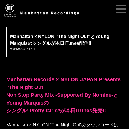
Manhattan × NYLON "The Night Out"とYoung
Marquisのシングルが本日iTunes配信!!
2013-02-20 11:13
Manhattan Records × NYLON JAPAN Presents
“The Night Out”
Non Stop Party Mix -Supported By Nomine-と
Young Marquisの
シングル”Pretty Girls”が本日iTunes発売!!
Manhattan × NYLON “The Night Out”のダウンロードは