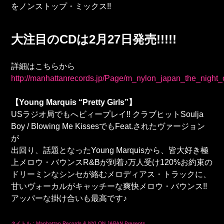
をノンストップ・ミックス!!
大注目のCDは2月27日発売!!!!!
詳細はこちらから
http://manhattanrecords.jp/Page/m_nylon_japan_the_night_
【Young Marquis “Pretty Girls”】
USラジオ局でもへビィープレイ!! クラブヒットSoulja
Boy / Blowing Me KissesでもFeat.されたヴァージョン
が
出回り、話題となったYoung Marquisから、皆大好き極
上メロウ・バウンスR&Bが到着♪万人受け120%お約束の
ドリーミンなシンセが絡むメロディアス・トラックに、
甘いヴォーカルがキャッチーな爽快メロウ・バウンス!!
アッパーな掛け合いも最高です♪
タイトル：Manhattan Records & NYLON JAPAN Presents