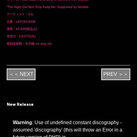
“The Night Out”Non Stop Party Mix -Supported by Nomine-
アーティスト：
V.A.
品番：
LEXCD13009
価格：¥2,000(税込み)
発売日：
2
月
27
日(水)
収録楽曲数：全
33
曲
no stop mix
＜＜ NEXT
PREV ＞＞
New Release
Warning
: Use of undefined constant discography -
assumed 'discography' (this will throw an Error in a