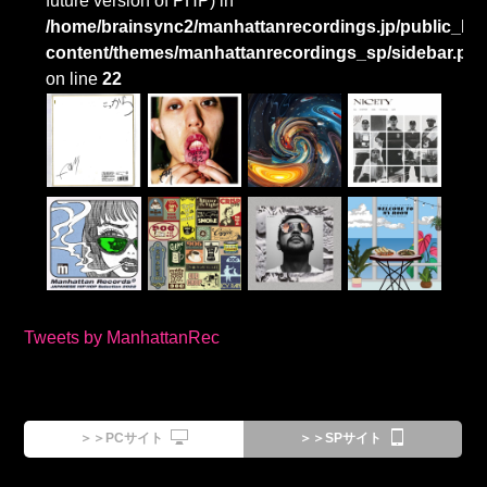
future version of PHP) in
/home/brainsync2/manhattanrecordings.jp/public_htm
content/themes/manhattanrecordings_sp/sidebar.ph
on line
22
Tweets by ManhattanRec
＞＞PCサイト
＞＞SPサイト