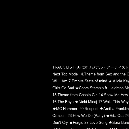
TRACK LIST (★はオリジナル・アーティスト
Next Top Model
4.Theme from Sex and the C
Will.i.Am
7.Empire State of mind ★ Alicia Ke
Girls Go Bad ★Cobra Starship ft. Leighton M
13.Theme from Gossip Girl
14.Show Me How Y
16.The Boys ★Nicki Minaj
17.Walk This W
★MC Hammer
20.Respect ★Aretha Franklin
Orbison
23.How We Do (Party) ★Rita Ora
24
Don’t Cry ★Fergie
27.Love Song ★Sara Bare