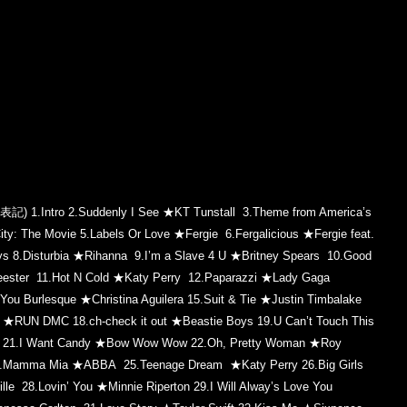
表記)
1.Intro
2.Suddenly I See ★KT Tunstall
3.Theme from America’s
ity: The Movie
5.Labels Or Love ★Fergie
6.Fergalicious ★Fergie feat.
ys
8.Disturbia ★Rihanna
9.I’m a Slave 4 U ★Britney Spears
10.Good
eester
11.Hot N Cold ★Katy Perry
12.Paparazzi ★Lady Gaga
ou Burlesque ★Christina Aguilera
15.Suit & Tie ★Justin Timbalake
ay ★RUN DMC
18.ch-check it out ★Beastie Boys
19.U Can’t Touch This
21.I Want Candy ★Bow Wow Wow
22.Oh, Pretty Woman ★Roy
.Mamma Mia ★ABBA
25.Teenage Dream ★Katy Perry
26.Big Girls
ille
28.Lovin’ You ★Minnie Riperton
29.I Will Alway’s Love You