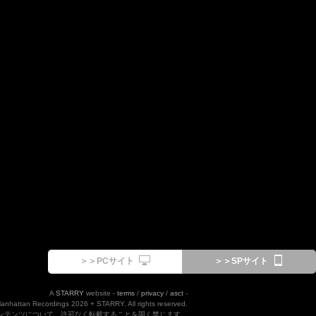
＞＞PCサイト
＞＞SPサイト
A
STARRY
website -
terms
/
privacy
/
asct
-
Manhattan Recordings 2026 + STARRY. All rights reserved.
ンテンツについて、許可なく転載することを固く禁じます。