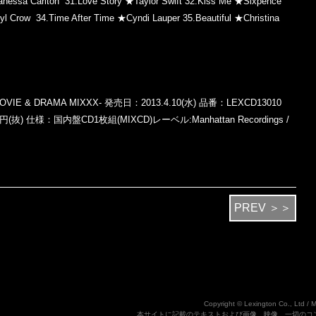
anessa Carlton
31.Love Story ★Taylor Swift
32.Kiss Me ★Sixpence
yl Crow
34.Time After Time ★Cyndi Lauper
35.Beautiful ★Christina
♥ MOVIE & DRAMA MIXXX-
発売日：2013.4.10(水)
品番：LEXCD13010
0円(抜)
仕様：国内盤CD1枚組(MIXCD)レーベル:Manhattan Recordings /
PREV ＞＞
Copyright © Lexington Co., Ltd / 
本サイトに記載のテキストおよび画像、映像、一切のコ