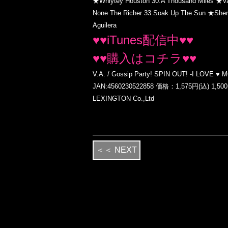
★Whiytey Houston
30.A Thousand Miles ★V
None The Richer
33.Soak Up The Sun ★Sher
Aguilera
♥♥iTunes配信中♥♥
♥♥購入はコチラ♥♥
V.A. / Gossip Party! SPIN OUT! -I LOVE 
JAN:4560230522858
価格：1,575円(込) 1,50
LEXINGTON Co.,Ltd
＜＜ NEXT