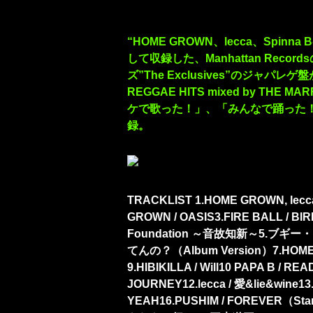
“HOME GROWN、lecca、Spinna B-I
して収録した、Manhattan Rec
ズ”The Exclusives”のジャパレゲ盤
REGGAE HITS mixed by 
ケで歌った！」、「みんなで踊った
録。
TRACKLIST 1.HOME GROWN, lecca,
GROWN / OASIS3.FIRE BALL / BI
Foundation ～音故知新～5.ブギー・
てんの？（Album Version）7.HOM
9.HIBIKILLA / Will10 PAPA B / R
JOURNEY12.lecca / 愛&lie&wine13
YEAH16.PUSHIM / FOREVER（Stanl