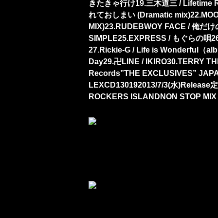
きたきゃ行け19.三木道三 / Lifetime R
れておしまい (Dramatic mix)22.MOOM
MIX)23.RUDEBWOY FACE / 俺だけの女 
SIMPLE25.EXPRESS / もぐらの唄26.
27.Rickie-G / Life is Wonderful（
Day29.卍LINE / IKIRO30.TERR
Records”THE EXCLUSIVES” JA
LEXCD130192013/7/3(水)Relea
ROCKERS ISLANDNON STOP MI