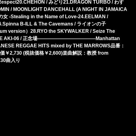
espect20.CHEHON / みどり21.DRAGON TURBO / わす
IN / MOONLIGHT DANCEHALL (A NIGHT IN JAMAICA
-Stealing in the Name of Love-24.EELMAN /
Spinna B-ILL & The Cavemans / ライオンの子
album version）28.RYO the SKYWALKER / Seize The
Y THE AKI-06 / 正念場————————————Manhattan
PANESE REGGAE HITS mixed by THE MARROWS品番：
se定価￥2,730 (税抜価格￥2,600)楽曲解説：教授 from
X 30曲入り