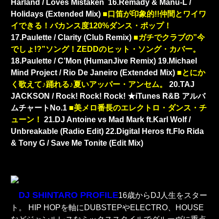
Harland / Loves Mistaken
16.Remady & Manu-L /
Holidays (Extended Mix)
■口笛が印象的!!仲間とワイワ
イできる！バカンス度120%ダンス・ポップ！
17.Paulette / Clarity (Club Remix)
■ガチでクラブの”今
でしょ!?”ソング！ZEDDのヒット・ソング・カバー。
18.Paulette / C’Mon (HumanJive Remix)
19.Michael
Mind Project / Rio De Janeiro (Extended Mix)
■とにか
く歌えて♪踊れる♪夏いアッパー・アンセム。
20.TAJ
JACKSON / Rock! Rock! Rock! ★iTunes R&B アルバ
ムチャートNo.1
■美メロ番長のエレクトロ・ダンス・チ
ューン！
21.DJ Antoine vs Mad Mark ft.Karl Wolf /
Unbreakable (Radio Edit)
22.Digital Heros ft.Flo Rida
& Tony G / Save Me Tonite (Edit Mix)
DJ SHINTARO PROFILE
16歳からDJ人生をスター
ト。 HIP HOPを軸にDUBSTEPやELECTRO、HOUSE