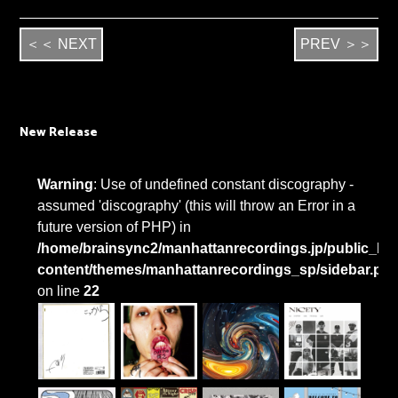
＜＜ NEXT
PREV ＞＞
New Release
Warning
: Use of undefined constant discography -
assumed 'discography' (this will throw an Error in a
future version of PHP) in
/home/brainsync2/manhattanrecordings.jp/public_htm
content/themes/manhattanrecordings_sp/sidebar.ph
on line
22