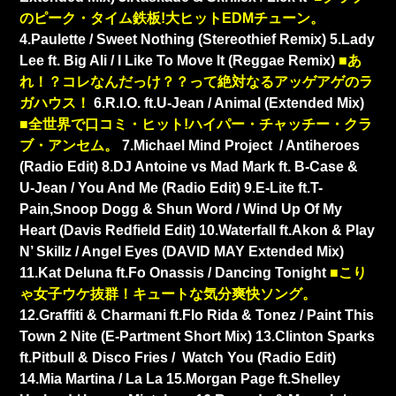
のピーク・タイム鉄板!大ヒットEDMチューン。
4.Paulette / Sweet Nothing (Stereothief Remix)
5.Lady
Lee ft. Big Ali / I Like To Move It (Reggae Remix)
■あ
れ！？コレなんだっけ？？って絶対なるアッゲアゲのラ
ガハウス！
6.R.I.O. ft.U-Jean / Animal (Extended Mix)
■全世界で口コミ・ヒット!ハイパー・チャッチー・クラ
ブ・アンセム。
7.Michael Mind Project / Antiheroes
(Radio Edit)
8.DJ Antoine vs Mad Mark ft. B-Case &
U-Jean / You And Me (Radio Edit)
9.E-Lite ft.T-
Pain,Snoop Dogg & Shun Word / Wind Up Of My
Heart (Davis Redfield Edit)
10.Waterfall ft.Akon & Play
N’ Skillz / Angel Eyes (DAVID MAY Extended Mix)
11.Kat Deluna ft.Fo Onassis / Dancing Tonight
■こり
ゃ女子ウケ抜群！キュートな気分爽快ソング。
12.Graffiti & Charmani ft.Flo Rida & Tonez / Paint This
Town 2 Nite (E-Partment Short Mix)
13.Clinton Sparks
ft.Pitbull & Disco Fries / Watch You (Radio Edit)
14.Mia Martina / La La
15.Morgan Page ft.Shelley