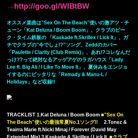
→
http://goo.gl/WIBtBW
オススメ楽曲は”Sex On The Beach”使いの激アツ・チ
ューン「Kat Deluna / Boom Boom」、クラブのピー
ク・タイム鉄板の 「Kaskade ft.Skrillex / Lick It」、ガ
チでクラブの”今でしょ!?”ソング、Zeddのカバー
「Paulette / Clarity (Club Remix)」、あれ!?コレなんだ
っけ??って絶対なるアッゲアゲのラガハウス「Lady
Lee ft. Big Ali / I Like To Move It」、夏休みをエンジョ
イするのにピッタリな「Remady & Manu-L /
Holidays」など収録!!
TRACKLIST
1.Kat Deluna / Boom Boom
■”Sex On
The Beach”使いの最強常夏No.1ソング!!
2.Tonez &
Teairra Marie ft.Nicki Minaj / Forever (David May
Extended Mix)
3.Kaskade & Skrillex / Lick It
■クラブ