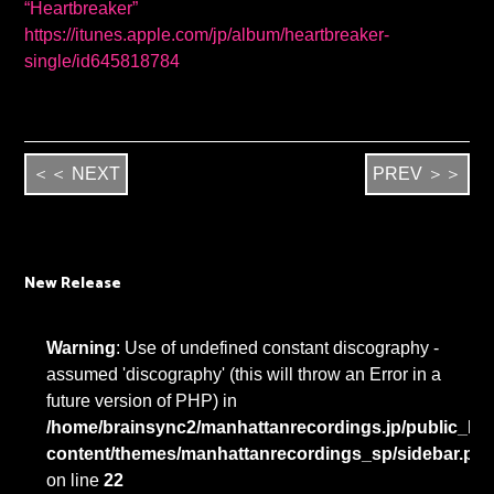
“Heartbreaker”
https://itunes.apple.com/jp/album/heartbreaker-
single/id645818784
＜＜ NEXT
PREV ＞＞
New Release
Warning
: Use of undefined constant discography -
assumed 'discography' (this will throw an Error in a
future version of PHP) in
/home/brainsync2/manhattanrecordings.jp/public_htm
content/themes/manhattanrecordings_sp/sidebar.ph
on line
22