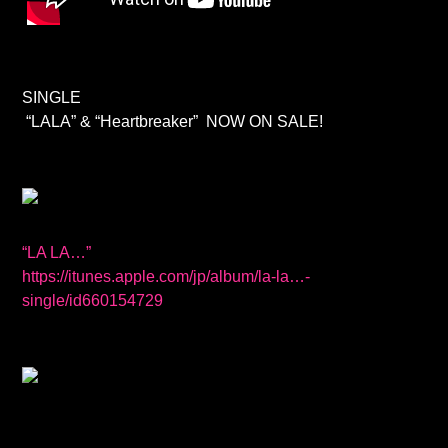
SINGLE
“LALA” & “Heartbreaker” NOW ON SALE!
“LA LA…”
https://itunes.apple.com/jp/album/la-la…-
single/id660154729