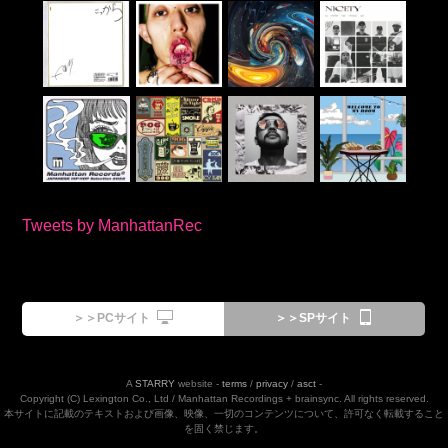
Tweets by ManhattanRec
＞＞PCサイト
＞＞SPサイト
A
STARRY
website -
terms
/
privacy
/
asct
-
Copyright (C) Lexington Co., Ltd / Manhattan Recordings + brainsync. All rights reserved.
本サイトに記載のテキストおよび画像、映像、一切のコンテンツについて、許可なく転載すること
を固く禁じます。