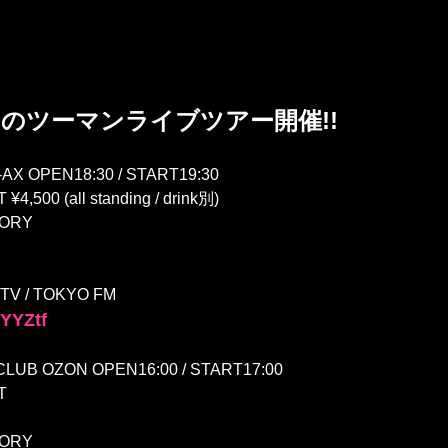
とのツーマンライブツアー開催!!
X OPEN18:30 / START19:30
,500 (all standing / drink別)
TORY
 / TOKYO FM
18YYZtf
B OZON OPEN16:00 / START17:00
T
TORY