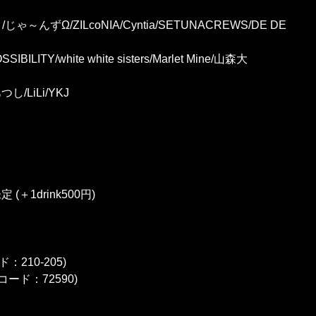
ゃ～んずΩ/ZILcoNIA/Cyntia/SETUNACREWS/DE DE
BILITY/white white sisters/Marlet Mine/山森大
/LiLi/YKJ
＋1drink500円)
：210-205)
コード：72590)