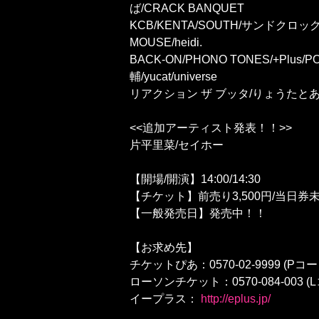
ば/CRACK BANQUET
KCB/KENTA/SOUTH/サンドクロック/じ
MOUSE/heidi.
BACK-ON/PHONO TONES/+Plus/POSSI
輔/yucat/universe
リアクション ザ ブッタ/りょうたとあつし
<<追加アーティスト発表！！>>
片平里菜/セイホー
【開場/開演】14:00/14:30
【チケット】前売り3,500円/当日券未定 (
【一般発売日】発売中！！
【お求め先】
チケットぴあ：0570-02-9999 (Pコード
ローソンチケット：0570-084-003 (L
イープラス：
http://eplus.jp/