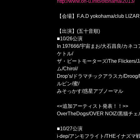
http://www.on-u.info/otonama/2013/
【会場】F.A.D yokohama/club LIZAR
【出演】(五十音順)
■10/26公演
In 197666/宇宙まお/大石昌良/カネコ
ケトル/
ザ・ビートモーターズ/The Flickers/
ム/Chirol/
Drop’s/ドラマチックアラスカ/Droo
ルピン/蜜/
みそっかす/惑星アブノーマル
<<追加アーティスト発表！！>>
OverTheDogs/OVER NOIZ/黒
■10/27公演
i-dep/アンモフライト/THEイナズマ戦