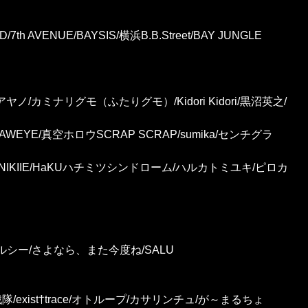
D/7th AVENUE/BAYSIS/横浜B.B.Street/BAY JUNGLE
アヤノ/カミナリグモ（ふたりグモ）/Kidori Kidori/黒沼英之/
JAWEYE/真空ホロウSCRAP SCRAP/sumika/センチグラ
g/NIKIIE/HaKUハチミツシンドローム/ハルカトミユキ/ピロカ
猫チェルシー/さよなら、また今度ね/SALU
隊/exist†trace/オトループ/カサリンチュ/が～まるちょ