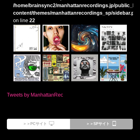
/home/brainsync2/manhattanrecordings.jp/public_htm
content/themes/manhattanrecordings_sp/sidebar.ph
on line
22
Tweets by ManhattanRec
＞＞PCサイト
＞＞SPサイト