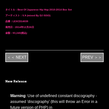
タイトル：Best Of Japanese Hip Hop 2010-2014 Box Set
アーティスト：V.A (mixed By DJ ISSO)
品番：LEXCD14039
発売日：2014年12月26日
金額：¥3,240(税込)
＜＜ NEXT
PREV ＞＞
New Release
Warning
: Use of undefined constant discography -
assumed 'discography' (this will throw an Error in a
future version of PHP) in