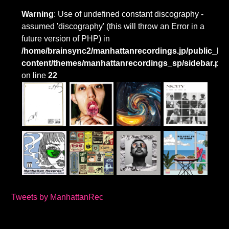
Warning
: Use of undefined constant discography -
assumed 'discography' (this will throw an Error in a
future version of PHP) in
/home/brainsync2/manhattanrecordings.jp/public_htm
content/themes/manhattanrecordings_sp/sidebar.ph
on line
22
Tweets by ManhattanRec