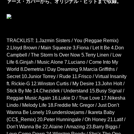
ァーズ・カバーから、オリジナル・ヒットまで収録。
TRACKLIST: 1.Jazmin Sisters / You (Reggae Remix)
2.Lloyd Brown / Main Squeeze 3.Fiona / Let It Be 4.Don
Campbell / The Storm Is Over Now 5.Terry Linen / Low
Life 6.Ginjah / Music Alone 7.Luciano / Come Into My
World 8.Demetria / Day Dreaming 9.Marcia Griffiths /
Secret 10.Junior Torrey / Rude 11.Frisco / Virtual Insanity
ft. Rickie-G 12.Winston Curtis / My Desire 13.John Holt /
Stick By Me 14.Chezidek / Understand 15.Busy Signal /
Reggae Music Again 16.Lukie D / True Love 17.Nikesha
Lindo / Melody Life 18.Freddie Mc Gregor / Just Don’t
Wanna Be Lonely 19.underslowjams / Ikareta Baby
(CC$_Remix) 20.Peter Hunningale / Oh Honey 21.Latif /
Don’t Wanna Be 22.Alaine / Amazing 23.Barry Biggs /
Love Come Down 24.Winston Reedy / She’s The One