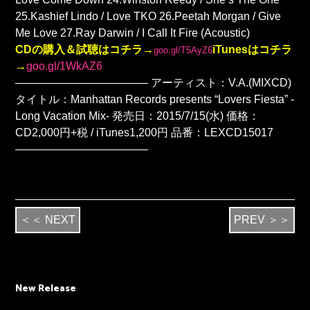
25.Kashief Lindo / Love TKO 26.Peetah Morgan / Give
Me Love 27.Ray Darwin / I Call It Fire (Acoustic)
CDの購入＆試聴はコチラ→
iTunesはコチラ
goo.gl/T5AyZ6
→
goo.gl/1WkAZ6
———————————— アーティスト：V.A.(MIXCD)
タイトル：Manhattan Records presents “Lovers Fiesta” -
Long Vacation Mix- 発売日：2015/7/15(水) 価格：
CD2,000円+税 / iTunes1,200円 品番：LEXCD15017
————————————
＜＜ NEXT
PREV ＞＞
New Release