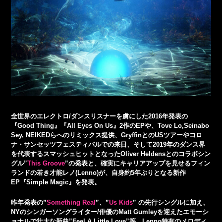
全世界のエレクトロ/ダンスリスナーを虜にした2016年発表の
『Good Thing』『All Eyes On Us』2作のEPや、Tove Lo,Seinabo
Sey, NEIKEDらへのリミックス提供、GryffinとのUSツアーやコロ
ナ・サンセッツフェスティバルでの来日、そして2019年のダンス界
を代表するスマッシュヒットとなったOliver Heldensとのコラボシン
グル”
This Groove
”の発表と、確実にキャリアアップを見せるフィン
ランドの若き才能レノ(Lenno)が、自身約5年ぶりとなる新作
EP『Simple Magic』を発表。
昨年発表の”
Something Real
”、”
Us Kids
” の先行シングルに加え、
NYのシンガーソングライター/俳優のMatt Gumleyを迎えたエモーシ
ョナルで壮大な新曲”Feel A Little Love”等、Lenno特有のメロディ