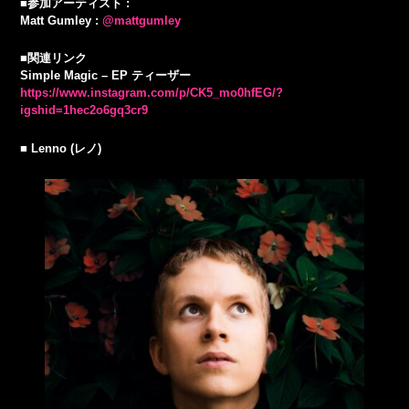
■参加アーティスト :
Matt Gumley :
@mattgumley
■関連リンク
Simple Magic – EP ティーザー
https://www.instagram.com/p/CK5_mo0hfEG/?
igshid=1hec2o6gq3cr9
■ Lenno (レノ)