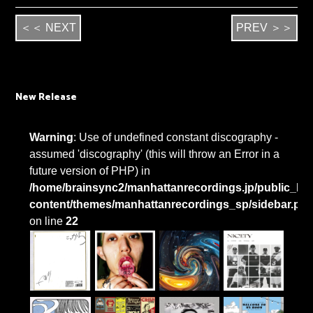
＜＜ NEXT
PREV ＞＞
New Release
Warning
: Use of undefined constant discography -
assumed 'discography' (this will throw an Error in a
future version of PHP) in
/home/brainsync2/manhattanrecordings.jp/public_htm
content/themes/manhattanrecordings_sp/sidebar.ph
on line
22