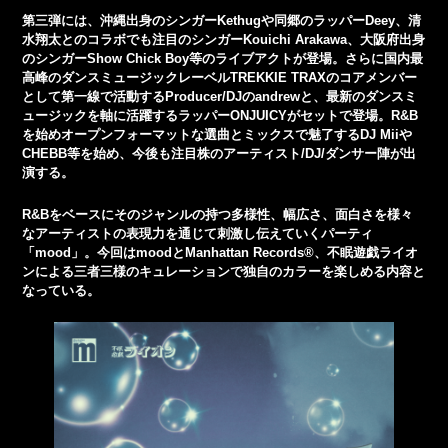
第三弾には、沖縄出身のシンガーKethugや同郷のラッパーDeey、清
水翔太とのコラボでも注目のシンガーKouichi Arakawa、大阪府出身
のシンガーShow Chick Boy等のライブアクトが登場。さらに国内最
高峰のダンスミュージックレーベルTREKKIE TRAXのコアメンバー
として第一線で活動するProducer/DJのandrewと、最新のダンスミ
ュージックを軸に活躍するラッパーONJUICYがセットで登場。R&B
を始めオープンフォーマットな選曲とミックスで魅了するDJ Miiや
CHEBB等を始め、今後も注目株のアーティスト/DJ/ダンサー陣が出
演する。
R&Bをベースにそのジャンルの持つ多様性、幅広さ、面白さを様々
なアーティストの表現力を通じて刺激し伝えていくパーティ
「mood」。今回はmoodとManhattan Records®、不眠遊戯ライオ
ンによる三者三様のキュレーションで独自のカラーを楽しめる内容と
なっている。