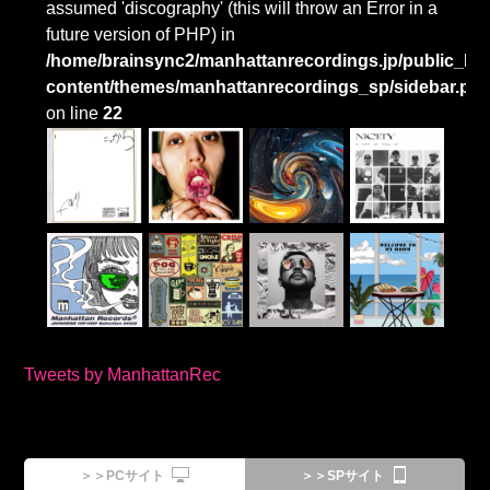
assumed 'discography' (this will throw an Error in a
future version of PHP) in
/home/brainsync2/manhattanrecordings.jp/public_htm
content/themes/manhattanrecordings_sp/sidebar.ph
on line
22
Tweets by ManhattanRec
＞＞PCサイト
＞＞SPサイト