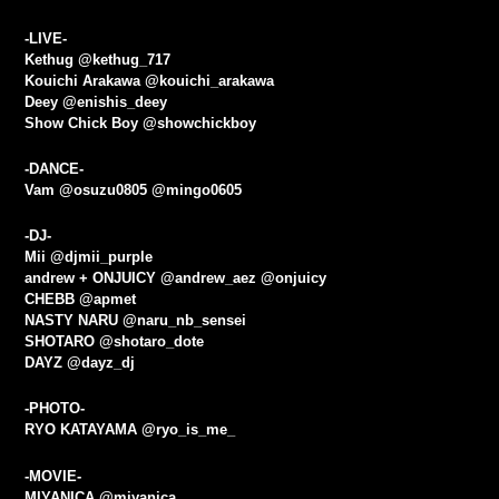
-LIVE-
Kethug @kethug_717
Kouichi Arakawa @kouichi_arakawa
Deey @enishis_deey
Show Chick Boy @showchickboy
-DANCE-
Vam @osuzu0805 @mingo0605
-DJ-
Mii @djmii_purple
andrew + ONJUICY @andrew_aez @onjuicy
CHEBB @apmet
NASTY NARU @naru_nb_sensei
SHOTARO @shotaro_dote
DAYZ @dayz_dj
-PHOTO-
RYO KATAYAMA @ryo_is_me_
-MOVIE-
MIYANICA @miyanica