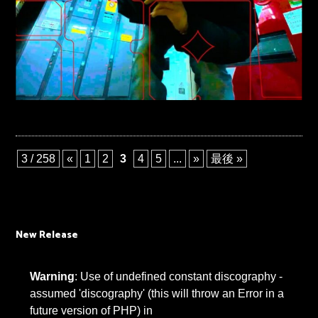
3 / 258
«
1
2
3
4
5
...
»
最後 »
New Release
Warning
: Use of undefined constant discography -
assumed 'discography' (this will throw an Error in a
future version of PHP) in