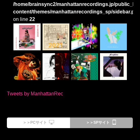
/home/brainsync2/manhattanrecordings.jp/public_htm
content/themes/manhattanrecordings_sp/sidebar.ph
on line
22
Tweets by ManhattanRec
＞＞PCサイト
＞＞SPサイト