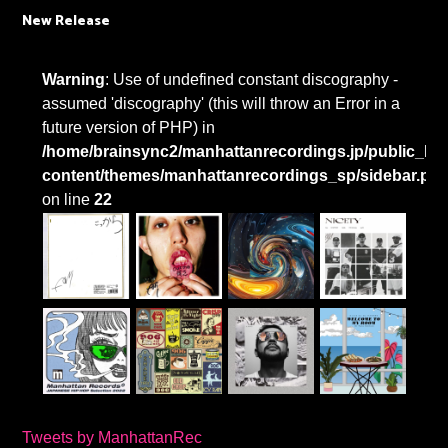
New Release
Warning
: Use of undefined constant discography -
assumed 'discography' (this will throw an Error in a
future version of PHP) in
/home/brainsync2/manhattanrecordings.jp/public_htm
content/themes/manhattanrecordings_sp/sidebar.ph
on line
22
Tweets by ManhattanRec