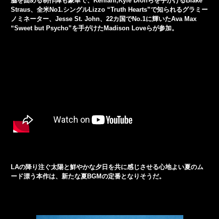
脇を固める制作陣も豪華で、Kehlani,Kyle Dionらを手がけるBlake
Straus、全米No1.シングルLizzo “Truth Hearts”で知られるグラミー
ノミネーター、Jesse St. John、22カ国でNo.1に輝いたAva Max
“Sweet but Psycho”を手がけたMadison Loveらが参加。
LAの降り注ぐ太陽と鮮やかな夕日を共に感じさせる心地よい夏のム
ード漂う本作は、新たな夏BGMの定番となりそうだ。