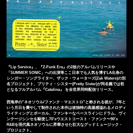
『Lip Service』、『Z-Funk Era』の2枚のアルバムリリースや
「SUMMER SONIC」への出演等ここ日本でも人気を博すLA出身の
シンガー・ソングライター、ザック・ウォーターズ(Zak Waters)の別
名プロジェクト、プリティ・シスター(Pretty Sister)が同名義では初
となるフルアルバム『Catalina』 を全世界同時配信リリース。
西海岸の”ネオソウル/ファンク・マエストロ”と称される彼が、7年と
いう月日を費やして制作された本作は彼独特の高揚感溢れるメロディ
ライティングとボーカル、ファンキーなベースラインにドラム、ヴィ
ンテージシンセを駆使し70’sウエストコースト・ファンク〜90’s
R&Bを現代風ネオソウルに昇華させた壮大なグッドミュージック・
プロジェクト。