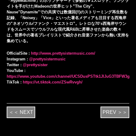
「HypeMachine」のポップチャートで多数の＃1スロット、ソングラ
イトを手がけたMadeonの世界ヒット”The City”、
Nause”Dynamite”での共演では数億回(!!)のストリーミング再生数を
記録、「Noisey」「Vice」といった著名メディアも注目する西海岸
の”ネオソウル/ファンク・マエストロ”。レトロな70’s西海岸サウン
ドをスムースでソウルフルな現代風R&Bに昇華させた楽曲の数々
は、世界中の著名プレイリストで紹介され音楽ファンから熱い支持を
集めている。
OfficialSite :
http://www.prettysistermusic.com/
Instagram :
@prettysistermusic
Twitter :
@prettysister
YouTube :
https://www.youtube.com/channel/UCSDusPSTtk1JlJuG3TBFW3g
TikTok :
https://vt.tiktok.com/ZSwRvvgh/
＜＜ NEXT
PREV ＞＞