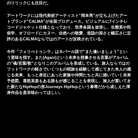
のリリックにも注目だ。
アートワークには現代美術アーティスト“岡本亮”が立ち上げたアー
トブランド”CALMA”が全面プロデュース。ビジュアルに7インチレ
コードジャケット仕様となっており、世界各国を放浪し、生態系や民
俗学、オフロードにカヌー、自然への敬愛、造詣の深さと幅広さに定
評のあるCALMAならではのアートが反映されている。
今作「フェリべトゥンラ」はネパール語で”また逢いましょう”とい
う意味を指す。また(Again)という未来を想像させる言葉がアルバム
の”魂/言葉/歌”となりこのアルバムを形成している。旅人ならではの
フットワークの軽さでいくつもの唄旅を経験して感じてきた本人の感
じる未来、もっと身近にあった家族や仲間たちと共に描いていく未来
予想図、喜怒哀楽もある誰もが感じることを表現し、旅人が貫いてき
た新たなHipHopの形Journeys HipHopという泰尊だから成しえた渾
身作品を是非味わってほしい。