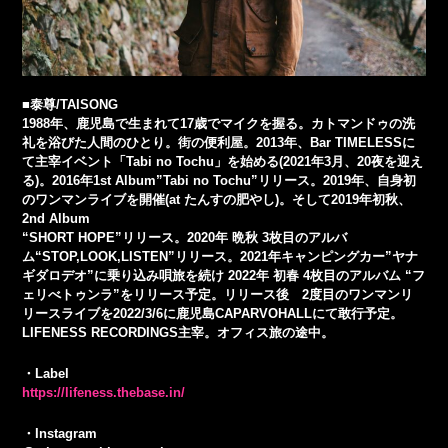
■泰尊/TAISONG
1988年、鹿児島で生まれて17歳でマイクを握る。カトマンドゥの洗
礼を浴びた人間のひとり。街の便利屋。2013年、Bar TIMELESSに
て主宰イベント「Tabi no Tochu」を始める(2021年3月、20夜を迎え
る)。2016年1st Album”Tabi no Tochu”リリース。2019年、自身初
のワンマンライブを開催(at たんすの肥やし)。そして2019年初秋、
2nd Album
“SHORT HOPE”リリース。2020年 晩秋 3枚目のアルバ
ム“STOP,LOOK,LISTEN”リリース。2021年キャンピングカー”ヤナ
ギダロデオ”に乗り込み唄旅を続け 2022年 初春 4枚目のアルバム “フ
ェリべトゥンラ”をリリース予定。リリース後 2度目のワンマンリ
リースライブを2022/3/6に鹿児島CAPARVOHALLにて敢行予定。
LIFENESS RECORDINGS主宰。オフィス旅の途中。
・Label
https://lifeness.thebase.in/
・Instagram