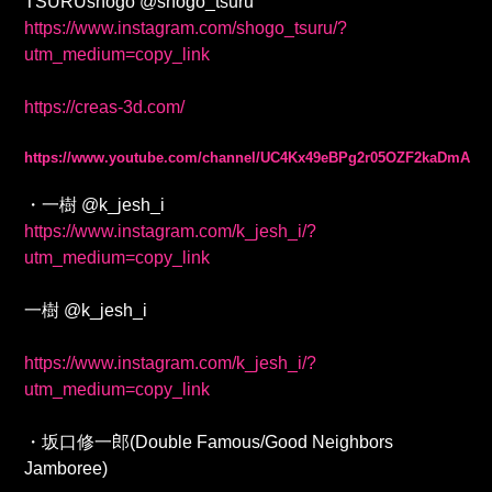
TSURUshogo @shogo_tsuru
https://www.instagram.com/shogo_tsuru/?
utm_medium=copy_link
https://creas-3d.com/
https://www.youtube.com/channel/UC4Kx49eBPg2r05OZF2kaDmA
・一樹 @k_jesh_i
https://www.instagram.com/k_jesh_i/?
utm_medium=copy_link
一樹 @k_jesh_i
https://www.instagram.com/k_jesh_i/?
utm_medium=copy_link
・坂口修一郎(Double Famous/Good Neighbors
Jamboree)