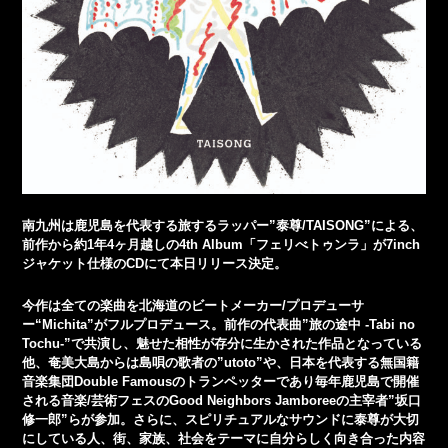
南九州は鹿児島を代表する旅するラッパー”泰尊/TAISONG”による、
前作から約1年4ヶ月越しの4th Album「フェリべトゥンラ」が7inch
ジャケット仕様のCDにて本日リリース決定。
今作は全ての楽曲を北海道のビートメーカー/プロデューサ
ー“Michita”がフルプロデュース。前作の代表曲”旅の途中 -Tabi no
Tochu-”で共演し、魅せた相性が存分に生かされた作品となっている
他、奄美大島からは島唄の歌者の”utoto”や、日本を代表する無国籍
音楽集団Double Famousのトランペッターであり毎年鹿児島で開催
される音楽/芸術フェスのGood Neighbors Jamboreeの主宰者”坂口
修一郎”らが参加。さらに、スピリチュアルなサウンドに泰尊が大切
にしている人、街、家族、社会をテーマに自分らしく向き合った内容