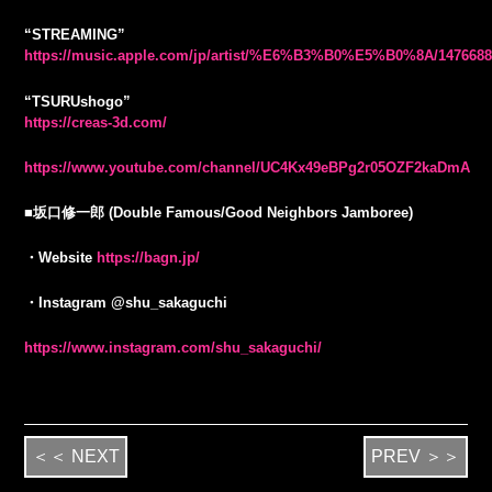
“STREAMING”
https://music.apple.com/jp/artist/%E6%B3%B0%E5%B0%8A/147668
“TSURUshogo”
https://creas-3d.com/
https://www.youtube.com/channel/UC4Kx49eBPg2r05OZF2kaDmA
■坂口修一郎 (Double Famous/Good Neighbors Jamboree)
・Website
https://bagn.jp/
・Instagram @shu_sakaguchi
https://www.instagram.com/shu_sakaguchi/
＜＜ NEXT
PREV ＞＞