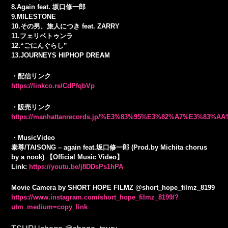
8.Again feat. 坂口修一郎
9.MILESTONE
10.その男、旅人につき feat. ZARRY
11.フェリベトゥンラ
12.“ごにんぐらし”
13.JOURNEYS HIPHOP DREAM
・配信リンク
https://linkco.re/CdPfqbVp
・販売リンク
https://manhattanrecords.jp/%E3%83%95%E3%82%A7%E3%83%
・MusicVideo
泰尊/TAISONG – again feat.坂口修一郎 (Prod.by Michita chorus
by a nook) 【Official Music Video】
Link:
https://youtu.be/j8DDsPs1hPA
Movie Camera by SHORT HOPE FILMZ @short_hope_filmz_8199
https://www.instagram.com/short_hope_filmz_8199/?
utm_medium=copy_link