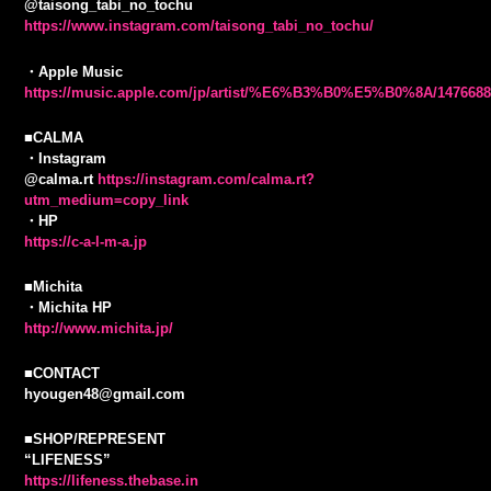
@taisong_tabi_no_tochu
https://www.instagram.com/taisong_tabi_no_tochu/
・Apple Music
https://music.apple.com/jp/artist/%E6%B3%B0%E5%B0%8A/147668
■CALMA
・Instagram
@calma.rt
https://instagram.com/calma.rt?
utm_medium=copy_link
・HP
https://c-a-l-m-a.jp
■Michita
・Michita HP
http://www.michita.jp/
■CONTACT
hyougen48@gmail.com
■SHOP/REPRESENT
“LIFENESS”
https://lifeness.thebase.in