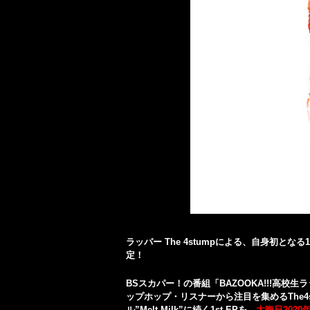
ラッパー The 4stumpによる、自身初となる1st
定！
BSスカパー！の番組「BAZOOKA!!!高
ップホップ・リスナーから注目を集めるThe4s
ル”Melt Milk”に続く1st EPを、
大晦日2020