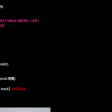
N)
jp/MELT+MILK+MERZ+-+EP+
15/
A-KAY)
 (prod.理貴)
 track】
※CDのみ