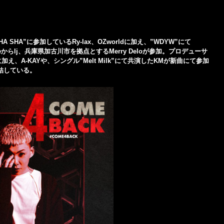
HA”に参加しているRy-lax、OZworldに加え、”WDYW”にて
nDeからlj、兵庫県加古川市を拠点とするMerry Deloが参加。プロデューサ
え、A-KAYや、シングル”Melt Milk”にて共演したKMが新曲にて参加
結している。