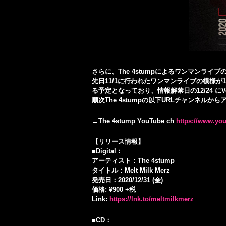
さらに、The 4stumpによるワンマンライ
先日11/1に行われたワンマンライブの模様が
る予定となっており、情報解禁日の12/24 にVol
順次The 4stumpの以下URLチャンネル
→The 4stump YouTube ch
https://www.yo
【リリース情報】
■Digital：
アーティスト：The 4stump
タイトル：Melt Milk Merz
発売日：2020/12/31 (金)
価格: ¥900 +税
Link:
https://lnk.to/meltmilkmerz
■CD：