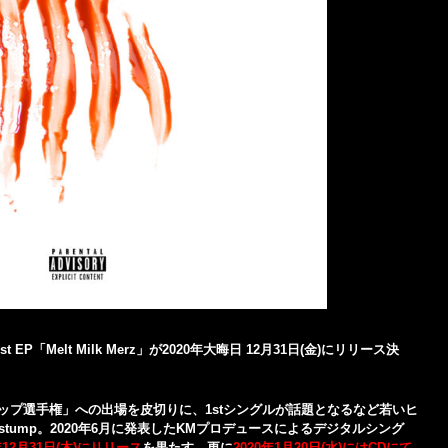
 EP「Melt Milk Merz」が2020年大晦日 12月31日(金)にリリース決
校生ラップ選手権」への出場を皮切りに、1stシングルが話題となるなど若いヒ
tump。2020年6月に発表したKMプロデュースによるデジタルシング
年12月31日(木)にリリース
を果たす。更に
2020年1月20日(水)にはCDにて