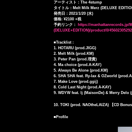
アーティスト：The 4stump
タイトル：Melt Milk Merz (DELUXE EDITIO
発売日：2021/1/20 (水)
価格: ¥2100 +税
予約リンク：
https://manhattanrecords.
(DELUXE+EDITION)/product/0/45602305292
■Tracklist :
1. HOTARU (prod.JIGG)
2. Melt Milk (prod.KM)
3. Peter Pan (prod.理貴)
4. Ma choice (prod.A-KAY)
5. Always Be Alone (prod.KM)
6. SHA SHA feat. Ry-lax & OZworld (prod.
7. Make Love (prod.ggij)
8. Cold Last Night (prod.A-KAY)
9. WDYW feat. lj (MaisonDe) & Merry Delo
10. TOKI (prod. NAOtheLAIZA) 【CD Bonus
■Profile