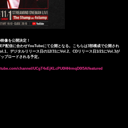
ブの映像を公開決定！
1EP配信に合わせYouTubeにて公開となる。こちらは3部構成で公開され
.1、デジタルリリース日の12/31にVol.2、CDリリース日1/21にVol.3が
からアップロードされる予定。
utube.com/channel/UCgT4xEjKLcPU0HHrmqD0I5A/featured