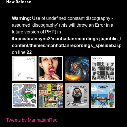
New Release
Warning
: Use of undefined constant discography -
assumed 'discography' (this will throw an Error in a
future version of PHP) in
/home/brainsync2/manhattanrecordings.jp/public_htm
content/themes/manhattanrecordings_sp/sidebar.ph
on line
22
Tweets by ManhattanRec