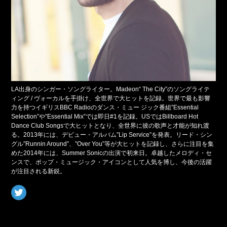
LA出身のシンガー・ソングライター。Madeon“ The City”のソングライテ
ィング / ヴォーカルを手掛け、全世界で大ヒットを記録。世界で最も影響
力を持つイギリスBBC Radioのダンス・ミュー ジック番組”Essential
Selection”や”Essential Mix”では即日#1を記録。USではBillboard Hot
Dance Club Songsで大ヒットとなり、全世界に彼の歌声と才能が知れ渡
る。2013年には、デビュー・アルバム”Lip Service”を発表。リード・シン
グル”Runnin Around”、”Over You”等が大ヒットを記録し、さらに注目を集
めた2014年には、Summer Sonicの出演で初来日。卓越したメロディ・セ
ンスで、ポップ・ミュージック・アイコンとして人気を博し、今後の活躍
が注目される新鋭。