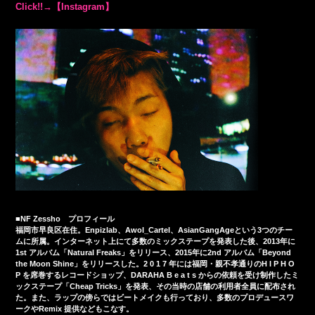
Click!!→【Instagram】
■NF Zessho プロフィール
福岡市早良区在住。Enpizlab、Awol_Cartel、AsianGangAgeという3つのチー
ムに所属。インターネット上にて多数のミックステープを発表した後、2013年に
1st アルバム「Natural Freaks」をリリース、2015年に2nd アルバム「Beyond
the Moon Shine」をリリースした。2 0 1 7 年には福岡・親不孝通りのH I P H O
P を席巻するレコードショップ、DARAHA B e a t s からの依頼を受け制作したミ
ックステープ「Cheap Tricks」を発表、その当時の店舗の利用者全員に配布され
た。また、ラップの傍らではビートメイクも行っており、多数のプロデュースワ
ークやRemix 提供などもこなす。