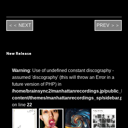
＜＜ NEXT
PREV ＞＞
New Release
Warning
: Use of undefined constant discography -
assumed 'discography' (this will throw an Error in a
future version of PHP) in
/home/brainsync2/manhattanrecordings.jp/public_htm
content/themes/manhattanrecordings_sp/sidebar.ph
on line
22