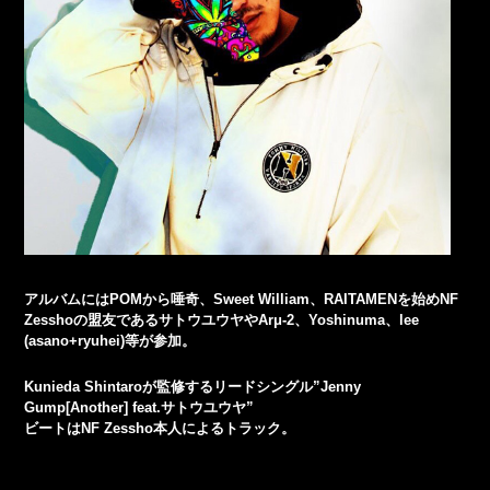
アルバムにはPOMから唾奇、Sweet William、RAITAMENを始めNF
Zesshoの盟友であるサトウユウヤやArμ-2、Yoshinuma、lee
(asano+ryuhei)等が参加。
Kunieda Shintaroが監修するリードシングル”Jenny
Gump[Another] feat.サトウユウヤ”
ビートはNF Zessho本人によるトラック。