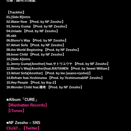
仕様：国内CD1枚組
【Tracklist】
01.[Side B]intro
02.Water flow 【Prod. by NF Zessho】
03.Jenny Gump 【Prod. by NF Zessho】
04.Unlade 【Prod. by NF Zessho】
05.skit
06.Blono’s Way 【Prod. by NF Zessho】
07.Velvet Sofa 【Prod. by NF Zessho】
08.the World Beginning 【Prod. by NF Zessho】
09.Inner Child 【Prod. by NF Zessho】
10.[Side A]intro
11.Jenny Gump[Another] feat.サトウユウヤ 【Prod. by NF Zessho】
12.Blono’s Way[Another]feat.RAITAMEN 【Prod. by Sweet William】
13.Velvet Sofa[Another] 【Prod. by lee (asano+ryuhei)】
14.Refrain feat.Yoshinuma 【Prod. by Yoshinuma&NF Zessho】
15.Hey People 【Prod. by Arμ-2】
16.Wonder Child feat.唾奇 【Prod. by NF Zessho】
■Album「CURE」
【Manhattan Records】
【iTunes】
■NF Zessho – SNS
Click!!→【Twitter】