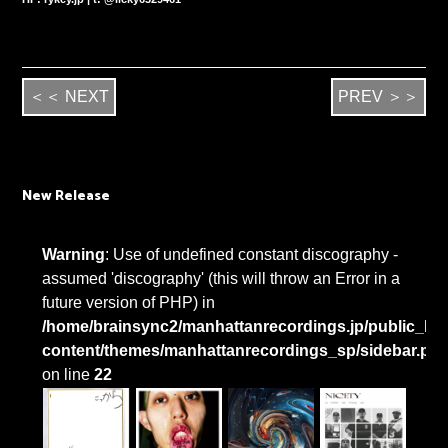
＜＜ NEXT
PREV ＞＞
New Release
Warning
: Use of undefined constant discography -
assumed 'discography' (this will throw an Error in a
future version of PHP) in
/home/brainsync2/manhattanrecordings.jp/public_htm
content/themes/manhattanrecordings_sp/sidebar.ph
on line
22