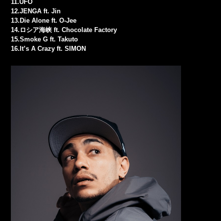
11.UFO
12.JENGA ft. Jin
13.Die Alone ft. O-Jee
14.ロシア海峡 ft. Chocolate Factory
15.Smoke G ft. Takuto
16.It’s A Crazy ft. SIMON