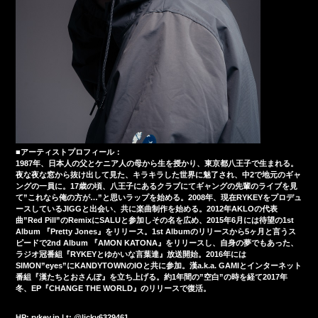
■アーティストプロフィール：
1987年、日本人の父とケニア人の母から生を授かり、東京都八王子で生まれる。
夜な夜な窓から抜け出して見た、キラキラした世界に魅了され、中2で地元のギャ
ングの一員に。17歳の頃、八王子にあるクラブにてギャングの先輩のライブを見
て”これなら俺の方が…”と思いラップを始める。2008年、現在RYKEYをプロデュ
ースしているJIGGと出会い、共に楽曲制作を始める。2012年AKLOの代表
曲”Red Pill”のRemixにSALUと参加しその名を広め、2015年6月には待望の1st
Album 『Pretty Jones』をリリース。1st Albumのリリースから5ヶ月と言うス
ピードで2nd Album 『AMON KATONA』をリリースし、自身の夢でもあった、
ラジオ冠番組『RYKEYとゆかいな言葉達』放送開始。2016年には
SIMON”eyes”にKANDYTOWNのIOと共に参加。漢a.k.a. GAMIとインターネット
番組『漢たちとおさんぽ』を立ち上げる。約1年間の”空白”の時を経て2017年
冬、EP『CHANGE THE WORLD』のリリースで復活。
HP: rykey.jp | t: @licky6329461